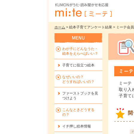
ホーム
> 絵本子育てアンケート結果 > ミーテ
わが子にどんなうた・
絵本をえらべばいい？
子育てに役立つ絵本
ミーテ
なぜいいの？
どうすればいいの？
ミーテ
取り入
ファーストブックを
見
子育て
つけよう
こんなときどうする
開
の？
イチ押し絵本情報