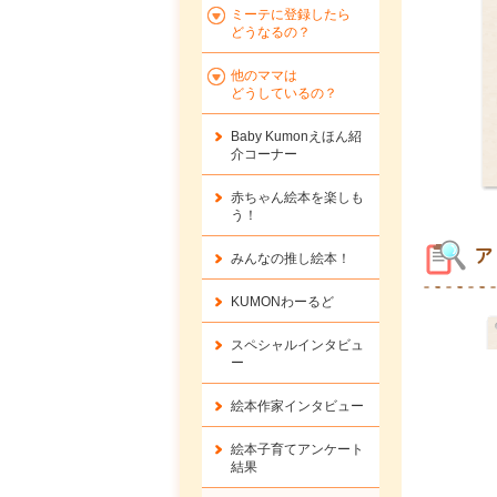
ミーテに登録したら
どうなるの？
他のママは
どうしているの？
Baby Kumonえほん紹
介コーナー
赤ちゃん絵本を楽しも
う！
ア
みんなの推し絵本！
KUMONわーるど
スペシャルインタビュ
ー
絵本作家インタビュー
絵本子育てアンケート
結果