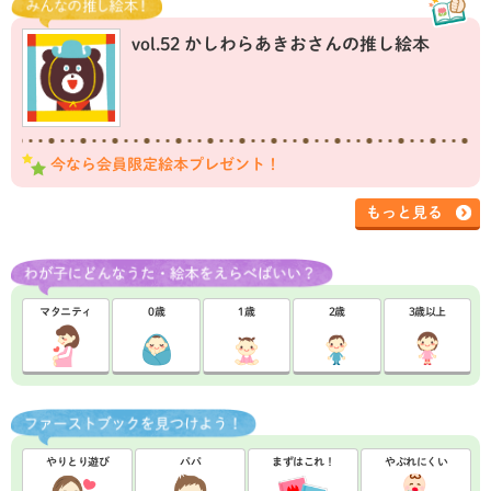
vol.52 かしわらあきおさんの推し絵本
今なら会員限定絵本プレゼント！
もっと見る
マタニティ
0歳
1歳
2歳
3歳以上
やりとり遊び
パパ
まずはこれ！
やぶれにくい