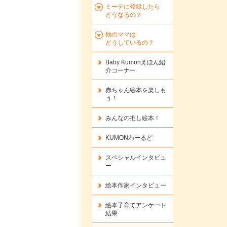
ミーテに登録したら
どうなるの？
他のママは
どうしているの？
Baby Kumonえほん紹
介コーナー
赤ちゃん絵本を楽しも
う！
みんなの推し絵本！
KUMONわーるど
スペシャルインタビュ
ー
絵本作家インタビュー
絵本子育てアンケート
結果