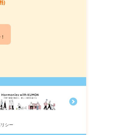
料)
中！
ポリシー