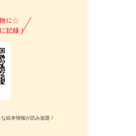
物に☆
に記録！
々な絵本情報が読み放題！