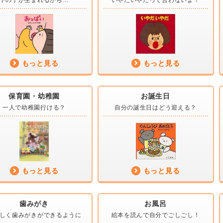
下の子が
生まれるから…
いやだいやだって
言わないよ！
もっと見る
もっと見る
保育園・幼稚園
お誕生日
一人で幼稚園
行ける？
自分の誕生日は
どう迎える？
もっと見る
もっと見る
歯みがき
お風呂
しく歯みがきが
できるように
絵本を読んで
自分でごしごし！