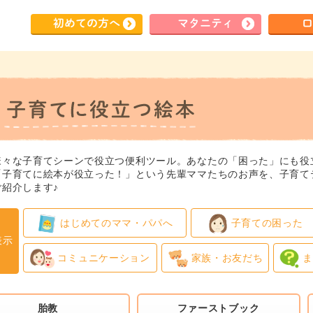
初めて
の方へ
マタ
ニティ
ロ
様々な子育てシーンで役立つ便利ツール。あなたの「困った」にも役
「子育てに絵本が役立った！」という先輩ママたちのお声を、子育て
紹介します♪
はじめてのママ・パパへ
子育ての困った
表示
コミュニケーション
家族・お友だち
ま
胎教
ファーストブック