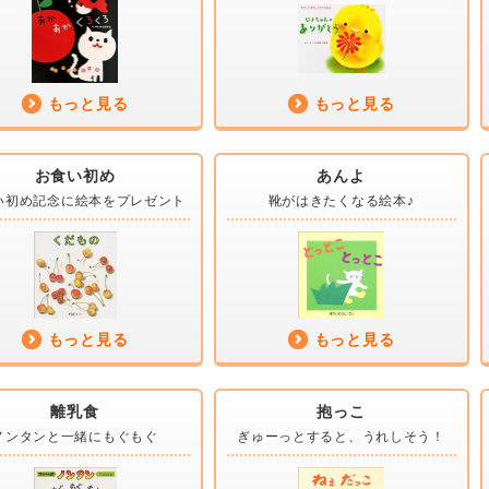
もっと見る
もっと見る
お食い初め
あんよ
い初め記念に
絵本をプレゼント
靴が
はきたくなる絵本♪
もっと見る
もっと見る
離乳食
抱っこ
ノンタンと一緒に
もぐもぐ
ぎゅーっとすると、
うれしそう！