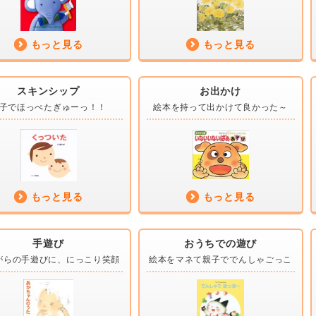
もっと見る
もっと見る
スキンシップ
お出かけ
子で
ほっぺたぎゅーっ！！
絵本を持って
出かけて良かった～
もっと見る
もっと見る
手遊び
おうちでの遊び
がらの手遊びに、
にっこり笑顔
絵本をマネて親子で
でんしゃごっこ