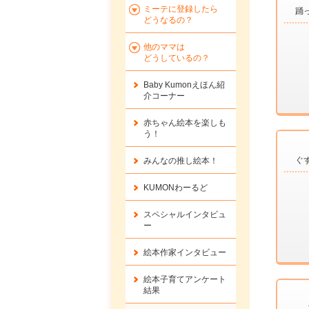
ミーテに登録したら
踊
どうなるの？
他のママは
どうしているの？
Baby Kumonえほん紹
介コーナー
赤ちゃん絵本を楽しも
う！
ぐ
みんなの推し絵本！
KUMONわーるど
スペシャルインタビュ
ー
絵本作家インタビュー
絵本子育てアンケート
結果