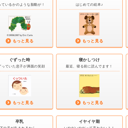
っているかの
ような胎動が！
はじめての
絵本♪
©1969&1987 by Eric Carle
もっと見る
もっと見る
ぐずった時
寝かしつけ
ずっていた息子が
満面の笑顔
最近、寝る前に
読んでます！
もっと見る
もっと見る
卒乳
イヤイヤ期