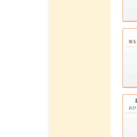
寝る
おひ