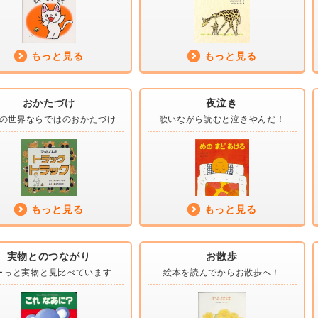
もっと見る
もっと見る
おかたづけ
夜泣き
の世界ならではの
おかたづけ
歌いながら読むと
泣きやんだ！
もっと見る
もっと見る
実物とのつながり
お散歩
ーっと実物と
見比べています
絵本を読んでから
お散歩へ！