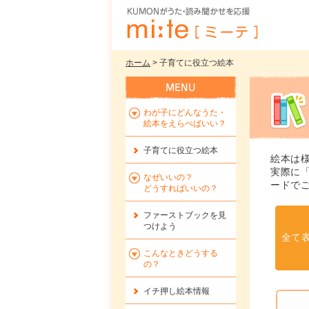
ホーム
> 子育てに役立つ絵本
わが子にどんなうた・
絵本をえらべばいい？
子育てに役立つ絵本
絵本は
実際に
なぜいいの？
ードでご
どうすればいいの？
ファーストブックを
見
つけよう
全て
こんなときどうする
の？
イチ押し絵本情報