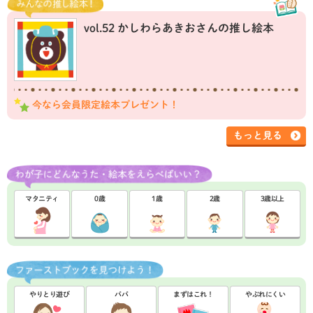
vol.52 かしわらあきおさんの推し絵本
今なら会員限定絵本プレゼント！
もっと見る
マタニティ
0歳
1歳
2歳
3歳以上
やりとり遊び
パパ
まずはこれ！
やぶれにくい