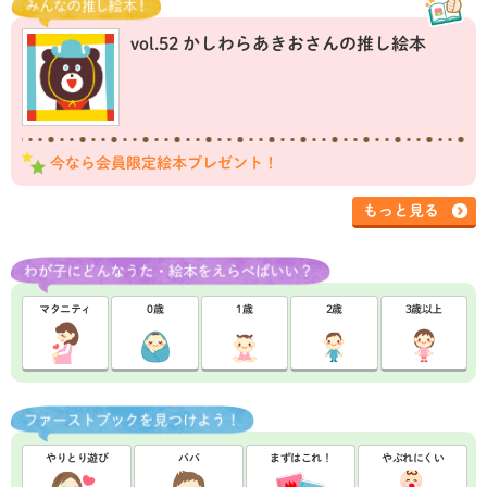
vol.52 かしわらあきおさんの推し絵本
今なら会員限定絵本プレゼント！
もっと見る
マタニティ
0歳
1歳
2歳
3歳以上
やりとり遊び
パパ
まずはこれ！
やぶれにくい