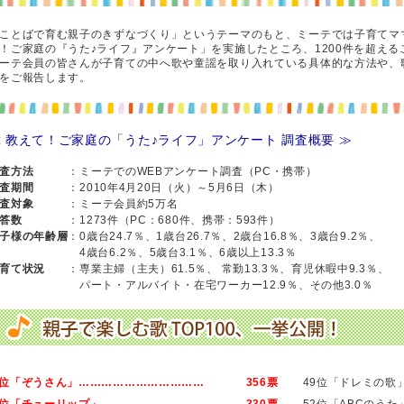
ことばで育む親子のきずなづくり」というテーマのもと、ミーテでは子育てマ
！ご家庭の『うた♪ライフ』アンケート」を実施したところ、1200件を超え
ーテ会員の皆さんが子育ての中へ歌や童謡を取り入れている具体的な方法や、
をご報告します。
 教えて！ご家庭の「うた♪ライフ」アンケート 調査概要 ≫
査方法
：ミーテでのWEBアンケート調査（PC・携帯）
査期間
：2010年4月20日（火）～5月6日（木）
査対象
：ミーテ会員約5万名
答数
：1273件（PC：680件、携帯：593件）
子様の年齢層
：0歳台24.7％、1歳台26.7％、2歳台16.8％、3歳台9.2％、
4歳台6.2％、5歳台3.1％、6歳以上13.3％
育て状況
：専業主婦（主夫）61.5％、 常勤13.3％、育児休暇中9.3％、
パート・アルバイト・在宅ワーカー12.9％、その他3.0％
1位「ぞうさん」……………………………
356票
49位「ドレミの歌