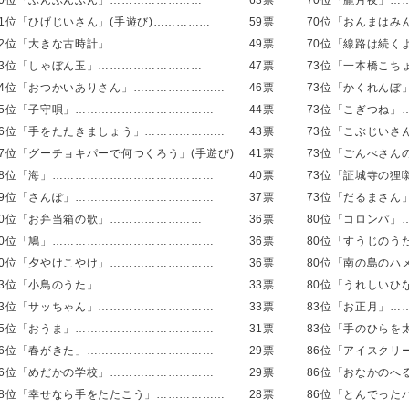
20位「ぶんぶんぶん」……………………
63票
70位「朧月夜」…
21位「ひげじいさん」(手遊び)……………
59票
70位「おんまはみ
22位「大きな古時計」……………………
49票
70位「線路は続く
23位「しゃぼん玉」………………………
47票
73位「一本橋こち
24位「おつかいありさん」……………………
46票
73位「かくれんぼ
25位「子守唄」………………………………
44票
73位「こぎつね」
26位「手をたたきましょう」…………………
43票
73位「こぶじいさ
27位「グーチョキパーで何つくろう」(手遊び)
41票
73位「ごんべさん
28位「海」……………………………………
40票
73位「証城寺の狸
29位「さんぽ」………………………………
37票
73位「だるまさん
30位「お弁当箱の歌」……………………
36票
80位「コロンパ」
30位「鳩」……………………………………
36票
80位「すうじのう
30位「夕やけこやけ」………………………
36票
80位「南の島のハ
33位「小鳥のうた」…………………………
33票
80位「うれしいひ
33位「サッちゃん」…………………………
33票
83位「お正月」…
35位「おうま」………………………………
31票
83位「手のひらを
36位「春がきた」……………………………
29票
86位「アイスクリ
36位「めだかの学校」………………………
29票
86位「おなかのへ
38位「幸せなら手をたたこう」………………
28票
86位「とんでった