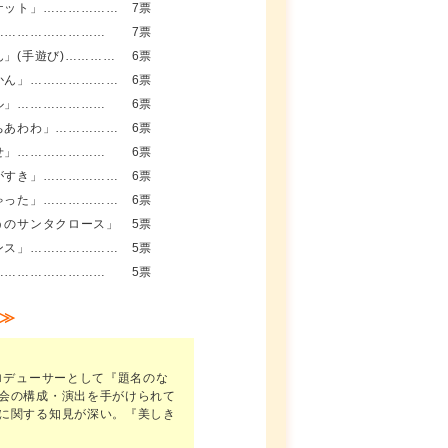
ケット」………………
7票
………………………
7票
ん」(手遊び)…………
6票
かん」…………………
6票
ル」…………………
6票
ちあわわ」……………
6票
せ」…………………
6票
がすき」………………
6票
ゃった」………………
6票
うのサンタクロース」
5票
ンス」…………………
5票
………………………
5票
≫
ロデューサーとして『題名のな
会の構成・演出を手がけられて
に関する知見が深い。『美しき