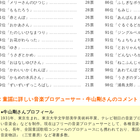
38位「メリーさんのひつじ」…………………
28票
86位「ふしぎなポ
38位「ももたろう」……………………………
28票
86位「もみじ」…
41位「赤とんぼ」……………………………
26票
91位「あんぱんま
42位「おかあさん」…………………………
25票
91位「ぐるぐるど
42位「たのしいひなまつり」…………………
25票
91位「ジングルベ
44位「お花がわらった」……………………
23票
91位「ちょちちょ
44位「ゆき」…………………………………
23票
91位「とおりゃん
46位「うさぎとかめ」…………………………
22票
91位「どんないろ
46位「おはなしゆびさん」……………………
22票
91位「ねこふんじ
46位「かわいいかくれんぼ」…………………
22票
98位「あわてんぼ
49位「かもめの水兵さん」……………………
21票
98位「うさぎのダ
49位「ずいずいずっころばし」…………………
21票
98位「浦島太郎」
≪ 童謡に詳しい音楽プロデューサー・牛山剛さんのコメント 
●牛山剛さんプロフィール
1931年、東京生まれ。東京大学文学部美学美術科卒業。テレビ朝日の音楽プ
い音楽会』などを制作。現在はフリーの音楽プロデューサーとして、各種音楽
いる。長年、全国童謡歌唱コンクールのプロデュースにも携われており、童謡
音楽物語』（三笠書房）など著書多数。