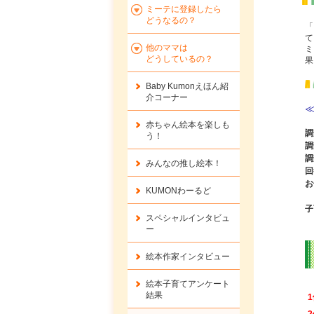
ミーテに登録したら
どうなるの？
「
て
他のママは
ミ
どうしているの？
果
Baby Kumonえほん紹
介コーナー
≪
赤ちゃん絵本を楽しも
調
う！
調
調
みんなの推し絵本！
回
お
KUMONわーるど
子
スペシャルインタビュ
ー
絵本作家インタビュー
絵本子育てアンケート
結果