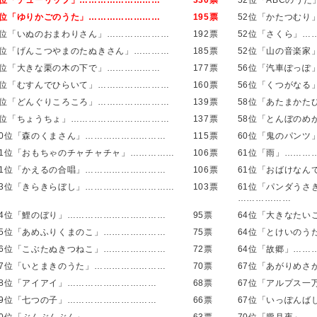
2位「チューリップ」………………………
330票
52位「ABCのう
3位「ゆりかごのうた」……………………
195票
52位「かたつむり
4位「いぬのおまわりさん」…………………
192票
52位「さくら」…
5位「げんこつやまのたぬきさん」…………
185票
52位「山の音楽家
6位「大きな栗の木の下で」………………
177票
56位「汽車ぽっぽ
7位「むすんでひらいて」……………………
160票
56位「くつがなる
8位「どんぐりころころ」……………………
139票
58位「あたまかた
9位「ちょうちょ」……………………………
137票
58位「とんぼのめ
10位「森のくまさん」………………………
115票
60位「鬼のパンツ
11位「おもちゃのチャチャチャ」……………
106票
61位「雨」………
11位「かえるの合唱」………………………
106票
61位「おばけなん
13位「きらきらぼし」…………………………
103票
61位「パンダうさ
………………
14位「鯉のぼり」……………………………
95票
64位「大きなたい
15位「あめふりくまのこ」…………………
75票
64位「とけいのう
16位「こぶたぬきつねこ」…………………
72票
64位「故郷」……
17位「いとまきのうた」……………………
70票
67位「あがりめさ
18位「アイアイ」…………………………
68票
67位「アルプス一
19位「七つの子」…………………………
66票
67位「いっぽんば