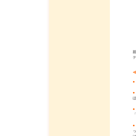
●
●
●
●