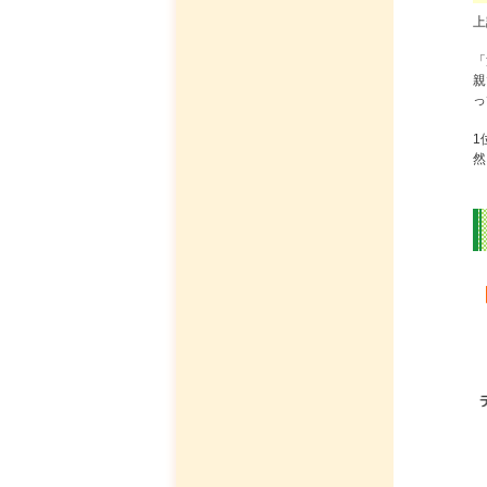
上
「
親
っ
1
然