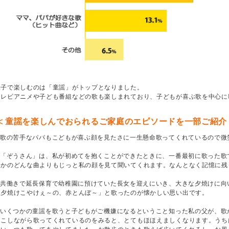
親子で楽しむのは「童謡」がトップとなりました。
テレビアニメや子ども番組などの歌も楽しまれており、子どもが喜ぶ歌を中心に
≪ 童謡を楽しんでおられるご家庭のエピソードを一部ご紹介
歌の苦手なパパもこどもが喜ぶ顔を見たさに一生懸命歌ってくれているので微
「ぞうさん」は、私が初めてを抱くことができたときに、一番最初に歌った歌
ほかのどんな曲よりもじっと私の顔を見て聞いてくれます。なんとなく記憶に残
共働きで延長保育で幼稚園に預けていた長女を迎えにいき、大きな夕焼けに向
「夕焼けこやけぇ～の、赤とんぼ～」と歌ったのが懐かしい思い出です。
いくつかの童謡を歌うと子どもがご機嫌になるということ知った私の父が、歌
っこしながら歌ってくれているのをみると、とてもほほえましくなります。うち