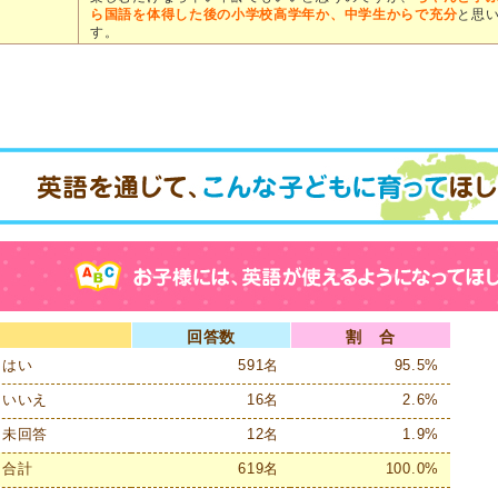
ら国語を体得した後の小学校高学年か、中学生からで充分
と思
す。
回答数
割 合
はい
591名
95.5%
いいえ
16名
2.6%
未回答
12名
1.9%
合計
619名
100.0%