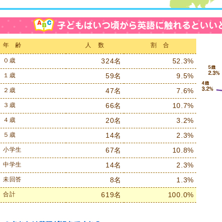
年 齢
人 数
割 合
０歳
324名
52.3%
１歳
59名
9.5%
２歳
47名
7.6%
３歳
66名
10.7%
４歳
20名
3.2%
５歳
14名
2.3%
小学生
67名
10.8%
中学生
14名
2.3%
未回答
8名
1.3%
合計
619名
100.0%