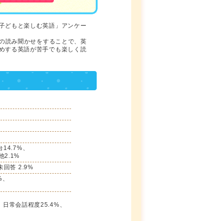
子どもと楽しむ英語」アンケー
本の読み聞かせをすることで、英
めする英語が苦手でも楽しく読
）
台14.7%、
他2.1%
未回答 2.9%
%、
日常会話程度25.4%、