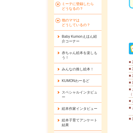
ミーテに登録したら
どうなるの？
他のママは
どうしているの？
Baby Kumonえほん紹
介コーナー
赤ちゃん絵本を楽しも
う！
■
■
みんなの推し絵本！
■
KUMONわーるど
■
■
スペシャルインタビュ
（
ー
■
■
絵本作家インタビュー
■
絵本子育てアンケート
結果