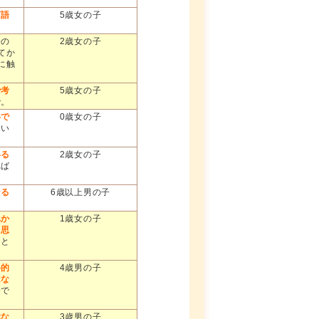
言語
5歳女の子
今の
2歳女の子
てか
に触
で考
5歳女の子
で。
いで
0歳女の子
たい
いる
2歳女の子
れば
なる
6歳以上男の子
れか
1歳女の子
と思
っと
格的
4歳男の子
はな
分で
ぶな
3歳男の子