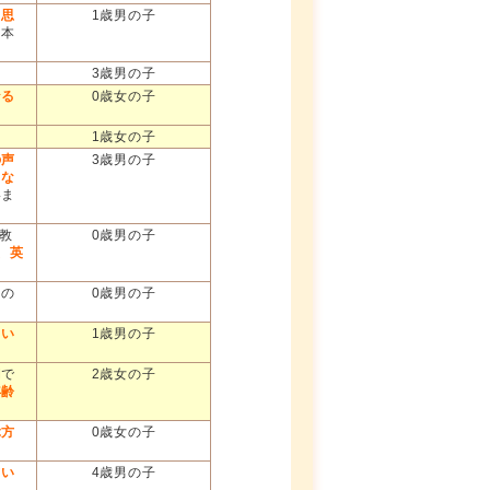
と思
1歳男の子
日本
3歳男の子
なる
0歳女の子
1歳女の子
の声
3歳男の子
々な
いま
教
0歳男の子
、英
うの
0歳男の子
とい
1歳男の子
間で
2歳女の子
年齢
ぶ方
0歳女の子
てい
4歳男の子