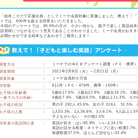
「絵本こそだて応援企画」としてミーテ会員対象に実施しました、教えて！「
トでは、600件を超える回答をいただきました。
今回のアンケートでは、85.6%の方が、小さい頃から、親子で楽しく英語絵
語習得につながるという意見であることがわかりました。ミーテ会員がおすす
み聞かせができる絵本などあわせてご報告します！
：
ミーテでのＷＥＢアンケート調査（ＰＣ・携帯
 調査方法
：
2011年2月8日（火）～2月21日（月）
 調査期間
：
ミーテ会員約９万名
 調査対象
：
611件（ＰＣ：479件、携帯：140件）
 回答数
：
0歳台17.0%、1歳台22.9%、2歳台18.1%、3歳
 お子様の年齢層
4歳台7.4%、5歳台6.5%、6歳以上11.3%、その
一番下の子の年齢）
：
男の子 282人 45.6%、女の子 319人 51.5%、
 お子様の性別
：
1人53.3%、2人36.8%、3人6.1%、4人以上1.5
 お子様の人数
子どもがいない・その他2.3%
：
英語が好き：はい65.9%、いいえ34.1%
 回答者の英語関心度
英語が話せる程度：ネイティブに近い程度3.7%、
挨拶程度37.5%、ほとんど話せない33.4%