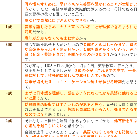
耳を慣らすために、早いうちから英語を聞かせることが大切だ
う
から。ただ、会話や単語を意識的に教えるのは、母語である
語の習得の後でも遅くないと思う。
歌などで自然に口ずさんだりできる
から。
1歳
言葉を話しはじめ、大人の言っていることが理解できるように
時期
だから。
意味が分からなくてもまねする
から
2歳
誰も英語を話せる人がいないので
０歳のときはしっかり父、母
や音楽をたっぷりと聞かせたい。１歳を過ぎたくらいから、色
音（音楽・英語も含む）を聞かせるのがＢＥＳＴ
かなと思って
す。
我が家は、1歳3ヶ月の頃から、月に1回、英語教室に行ったり、
材を見たりしてきましたが、
2歳の今が、これまでの中で、一番
語に対して、積極的に楽しんで取り組んでいる
ので。
語彙が増えたり、コミュニケーション能力が伸びる時期
だと思
で。
3歳
まずは日本語を理解し、話せるようになってから英語に触れる
いと思う
から。
幼稚園児の吸収力はすごいものがあると思う。
息子は入園２週
方言を覚えてきました。
英語も自然に耳から入り、発音できる
なのでは？
と感じました。
4歳
それなりに自国語も理解できるようになってから、
他言語を学
が混乱を起こしにくい
と思うから。
会話が上手にできるようになり、
英語でなくても何でも記憶し