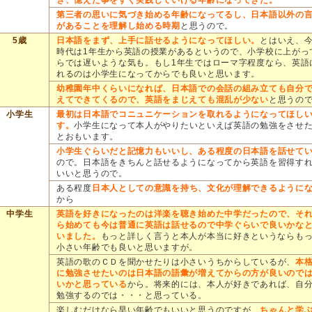
き、憶えた事をすぐ実践していける年齢になってきた。
第三者の思いに気づき始める年齢になってるし、日本語以外の
があることを理解し始める時期
と思うので。
5歳
日本語をまず、上手に話せるようになってほしい。
とはいえ、
時代は1年生から英語の授業があるというので、小学校に上がっ
らでは遅いような気も。もし1年生ではローマ字程度なら、英語
れるのは小学生になってからでも良いと思います。
幼稚園年中くらいになれば、日本語での会話の組み立ても自分
えてできてくるので、英語をまじえても混乱が少ない
と思うの
小学生
最初は日本語でコニュニケーションを取れるようになってほし
す。
小学生になって本人がやりたいといえば英語の勉強をさせ
とおもいます。
小学生ぐらいだと記憶力もいいし、ある程度の日本語を話せて
ので。日本語をきちんと話せるようになってから英語を習得す
いいと思うので。
ある程度
日本人としての意識を持ち、文化が理解できるように
から
中学生
英語を好きになったのは洋楽を聴き始めた中学だったので、そ
ら始めても今は普通に英語は話せるので中学ぐらいで良いかな
いました。
もっと詳しく言うと本人が本当に好きというならも
小さい年齢でも良いと思いますが。
英語の歌のＣＤを聞かせたりは小さいうちからしているが、
本
に勉強させたいのは日本語の語彙が増えてからの方が良いので
いかと思っている
から。将来的には、本人が好きであれば、自
勉強するのでは・・・と思っている。
楽しむだけなら早い年齢でもいいと思うのですが、
ちゃんと学