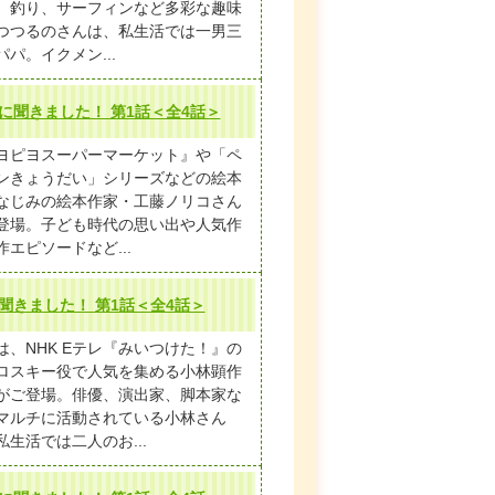
、釣り、サーフィンなど多彩な趣味
つつるのさんは、私生活では一男三
パパ。イクメン...
に聞きました！ 第1話＜全4話＞
ヨピヨスーパーマーケット』や「ペ
ンきょうだい」シリーズなどの絵本
なじみの絵本作家・工藤ノリコさん
登場。子ども時代の思い出や人気作
作エピソードなど...
聞きました！ 第1話＜全4話＞
は、NHK Eテレ『みいつけた！』の
ロスキー役で人気を集める小林顕作
がご登場。俳優、演出家、脚本家な
マルチに活動されている小林さん
私生活では二人のお...