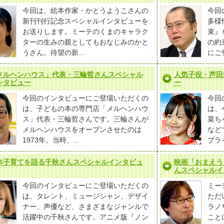
今回は、絵本作家・かとうようこさんの
今回
新刊刊行記念スペシャルインタビューを
多様
お送りします。ミーテのくまのキャラク
束』
ターの生みの親としてもおなじみのかと
の約
うさん。待望の新...
にご
メルヘンハウス」代表・三輪哲さんスペシャル
人気子役・芦田
ンタビュー
ー
今回のインタビューにご登場いただくの
今回
は、子どもの本の専門店「メルヘンハウ
は、
ス」代表・三輪哲さんです。三輪さんが
菜ち
メルヘンハウスをオープンさせたのは
など
1973年。当時、...
プライ
本子育てを語る千秋さんスペシャルインタビュ
映画「おまえう
んスペシャルイ
今回のインタビューにご登場いただくの
ミー
は、タレント、ミュージシャン、デザイ
ただ
ナー、声優など、さまざまなジャンルで
ラノ
活躍中の千秋さんです。アニメ版『ノン
こと