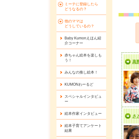
ミーテに登録したら
どうなるの？
他のママは
どうしているの？
Baby Kumonえほん紹
介コーナー
赤ちゃん絵本を楽しも
う！
高
みんなの推し絵本！
KUMONわーるど
スペシャルインタビュ
ー
絵本作家インタビュー
さ
絵本子育てアンケート
結果