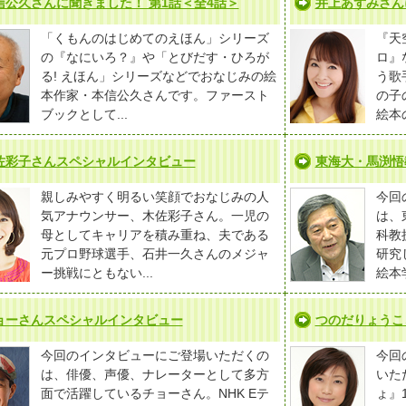
信公久さんに聞きました！ 第1話＜全4話＞
井上あずみさん
「くもんのはじめてのえほん」シリーズ
『天
の『なにいろ？』や「とびだす・ひろが
ロ』
る! えほん」シリーズなどでおなじみの絵
う歌
本作家・本信公久さんです。ファースト
の子
ブックとして...
絵本
佐彩子さんスペシャルインタビュー
東海大・馬渕悟
親しみやすく明るい笑顔でおなじみの人
今回
気アナウンサー、木佐彩子さん。一児の
は、
母としてキャリアを積み重ね、夫である
科教
元プロ野球選手、石井一久さんのメジャ
研究
ー挑戦にともない...
絵本学
ョーさんスペシャルインタビュー
つのだりょうこ
今回のインタビューにご登場いただくの
今回
は、俳優、声優、ナレーターとして多方
いた
面で活躍しているチョーさん。NHK Eテ
ょ』