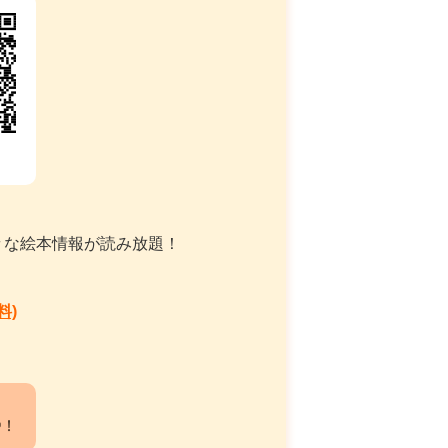
々な絵本情報が読み放題！
料)
中！