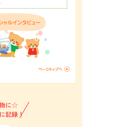
.
物に☆
に記録！