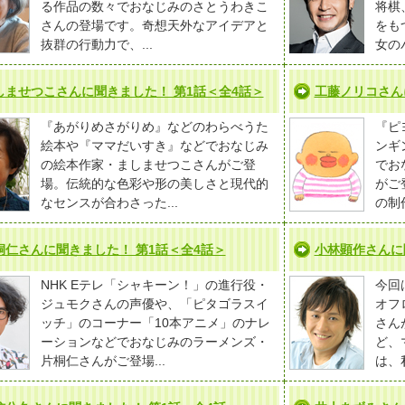
る作品の数々でおなじみのさとうわきこ
将棋
さんの登場です。奇想天外なアイデアと
をも
抜群の行動力で、...
女の
しませつこさんに聞きました！ 第1話＜全4話＞
工藤ノリコさん
『あがりめさがりめ』などのわらべうた
『ピ
絵本や『ママだいすき』などでおなじみ
ンギ
の絵本作家・ましませつこさんがご登
でお
場。伝統的な色彩や形の美しさと現代的
がご
なセンスが合わさった...
の制
桐仁さんに聞きました！ 第1話＜全4話＞
小林顕作さんに
NHK Eテレ「シャキーン！」の進行役・
今回
ジュモクさんの声優や、「ピタゴラスイ
オフ
ッチ」のコーナー「10本アニメ」のナレ
さん
ーションなどでおなじみのラーメンズ・
ど、
片桐仁さんがご登場...
は、