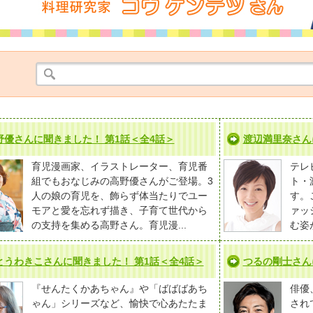
野優さんに聞きました！ 第1話＜全4話＞
渡辺満里奈さん
育児漫画家、イラストレーター、育児番
テレ
組でもおなじみの高野優さんがご登場。3
ト・
人の娘の育児を、飾らず体当たりでユー
す。
モアと愛を忘れず描き、子育て世代から
ァッ
の支持を集める高野さん。育児漫...
む姿
とうわきこさんに聞きました！ 第1話＜全4話＞
つるの剛士さん
『せんたくかあちゃん』や「ばばばあち
俳優
ゃん」シリーズなど、愉快で心あたたま
され