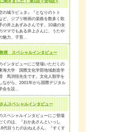
に聞きました！ 第1話＜全4話＞
空の城ラピュタ』『となりのトト
など、ジブリ映画の楽曲を数多く歌
手の井上あずみさんです。10歳の女
のママでもある井上さんに、うたや
の魅力、子育...
教授 スペシャルインタビュー
のインタビューにご登場いただくの
東海大学 国際文化学部地域創造学
授 馬渕悟先生です。文化人類学を
しながら、2001年から国際デジタル
会を設...
さんスペシャルインタビュー
のスペシャルインタビューにご登場
だくのは、『おかあさんといっし
18代目うたのおねえさん、『すくす