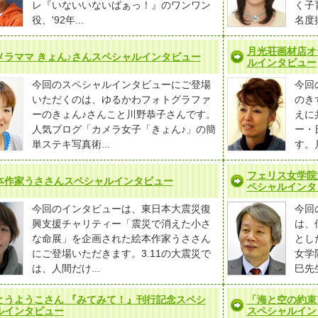
レ『いないいないばぁっ！』のワンワン
く子
役、'92年...
名度抜
月光荘画材店オ
メラママ きょん♪さんスペシャルインタビュー
ルインタビュー
今回のスペシャルインタビューにご登場
今回
いただくのは、ゆるかわフォトグラファ
のき
ーのきょん♪さんこと川野恭子さんです。
えに
人気ブログ「カメラ女子「きょん♪」の簡
ー・
単ステキ写真術...
す。月
フェリス女学院
本作家うささんスペシャルインタビュー
ペシャルインタ
今回のインタビューは、東日本大震災復
今回
興支援チャリティー「震災で消えた小さ
は、
な命展」を企画された絵本作家うささん
とし
にご登場いただきます。3.11の大震災で
女学
は、人間だけ...
巳先
とうようこさん 『みてみて！』刊行記念スペシ
「海と空の約束
ルインタビュー
スペシャルイン