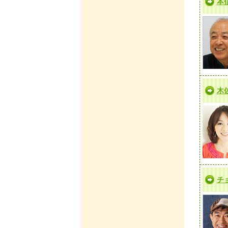
本
木
チ