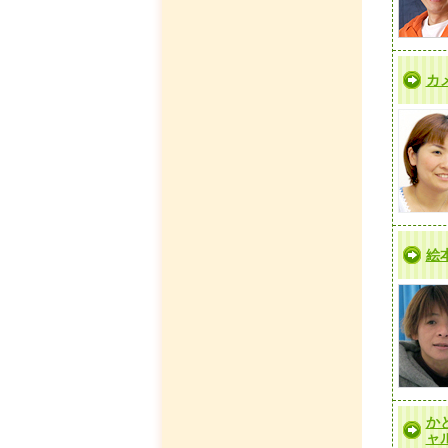
カ
絵
か
ャ