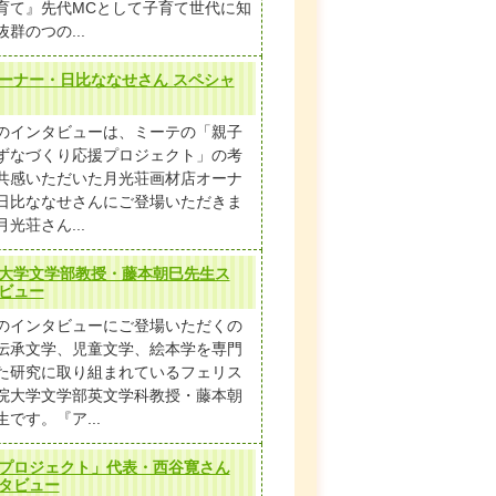
育て』先代MCとして子育て世代に知
群のつの...
ーナー・日比ななせさん スペシャ
のインタビューは、ミーテの「親子
ずなづくり応援プロジェクト」の考
共感いただいた月光荘画材店オーナ
日比ななせさんにご登場いただきま
光荘さん...
大学文学部教授・藤本朝巳先生ス
ビュー
のインタビューにご登場いただくの
伝承文学、児童文学、絵本学を専門
た研究に取り組まれているフェリス
院大学文学部英文学科教授・藤本朝
生です。『ア...
プロジェクト」代表・西谷寛さん
タビュー