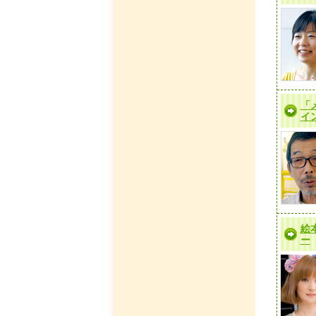
「
イ
絵
ー