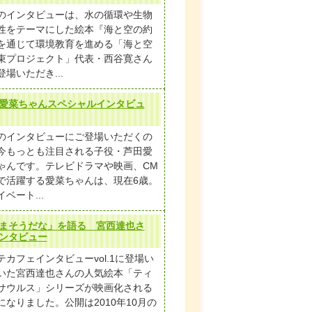
のインタビューは、水の循環や生物
性をテーマにした絵本『海と空の約
を通じて環境教育を進める「海と空
束プロジェクト」代表・西谷寛さん
登場いただき...
愛菜ちゃんスペシャルインタビュ
のインタビューにご登場いただくの
今もっとも注目される子役・芦田愛
ゃんです。テレビドラマや映画、CM
で活躍する愛菜ちゃんは、現在6歳。
ベート...
まそうだな」を語る 宮西達也さ
ンタビュー
テカフェインタビューvol.1に登場い
いた宮西達也さんの人気絵本「ティ
サウルス」シリーズが映画化される
になりました。公開は2010年10月の