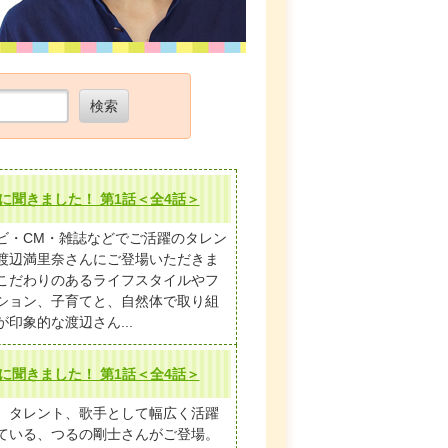
検索
に聞きました！ 第1話＜全4話＞
ビ・CM・雑誌などでご活躍のタレン
渡辺満里奈さんにご登場いただきま
こだわりのあるライフスタイルやフ
ション、子育てと、自然体で取り組
が印象的な渡辺さん...
に聞きました！ 第1話＜全4話＞
、タレント、歌手として幅広く活躍
ている、つるの剛士さんがご登場。