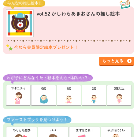
vol.52 かしわらあきおさんの推し絵本
今なら会員限定絵本プレゼント！
もっと見る
マタニティ
0歳
1歳
2歳
3歳以上
やりとり遊び
パパ
まずはこれ！
やぶれにくい