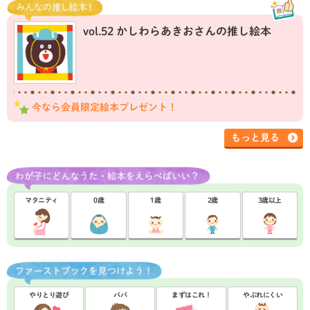
vol.52 かしわらあきおさんの推し絵本
今なら会員限定絵本プレゼント！
もっと見る
マタニティ
0歳
1歳
2歳
3歳以上
やりとり遊び
パパ
まずはこれ！
やぶれにくい