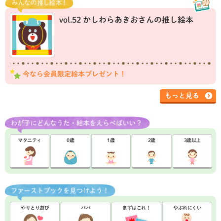
vol.52 かしわらあきおさんの推し絵本
今なら会員限定絵本プレゼント！
もっと見る
マタニティ
0歳
1歳
2歳
3歳以上
やりとり遊び
パパ
まずはこれ！
やぶれにくい