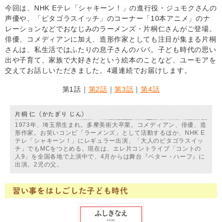
今回は、NHK Eテレ「シャキーン！」の進行役・ジュモクさんの
声優や、「ピタゴラスイッチ」のコーナー「10本アニメ」のナ
レーションなどでおなじみのラーメンズ・片桐仁さんがご登場。
俳優、コメディアンに加え、造形作家としても注目が集まる片桐
さんは、私生活ではふたりの息子さんのパパ。子ども時代の思い
出や子育て、家族で大好きだという絵本のことなど、ユーモアを
交えてお話しいただきました。4週連続でお届けします。
第1話｜
第2話
｜
第3話
｜
第4話
片桐 仁（かたぎり じん）
1973年、埼玉県生まれ。多摩美術大卒業。コメディアン、俳優、造
形作家。お笑いコンビ「ラーメンズ」として活動するほか、NHK E
テレ「シャキーン！」にレギュラー出演、「大人のピタゴラスイッ
チ」でもMCをつとめる。現在は、エレ片コントライブ「コントの
人9」を全国各地で上演中で、4月からは舞台『ベター・ハーフ』に
出演。2児の父。
習い事をはしごした子ども時代