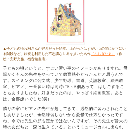
▲子どもの頃片桐さんが好きだった絵本。上がったはずがいつの間にか下にい
る階段など、錯視を利用した不思議な世界を描いた名作
『ふしぎなえ』
（作・
絵：安野光雅、福音館書店）
子どもの頃というと、すごい習い事のイメージがありますね。母
親がくもんの先生をやっていて教育熱心だったんだと思うんで
す。スイミングに公文式、少年野球、書道、英語教室、絵画教
室、ピアノ、一番多い時は同時に5～6個あって、はしごするこ
ともありましたね。好きだったのは、やっぱり絵画教室。あと
は、全部嫌いでした(笑)
隣りの家にピアノの先生が越してきて、必然的に習わされたこと
もありましたが、全然練習しないから憂鬱で仕方なかったです
ね。今では先生の顔も定かではないんですが、その先生が音大の
時の友だちと「森は生きている」というミュージカルに出られ