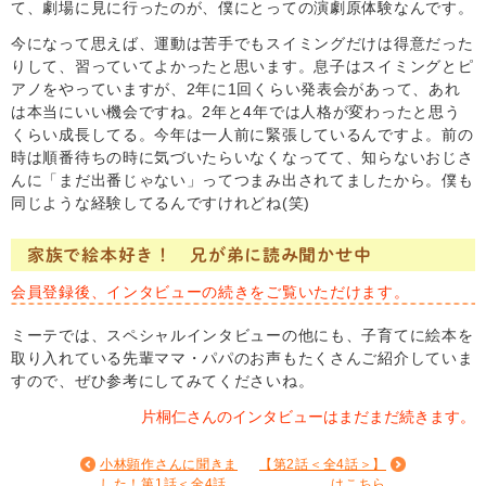
て、劇場に見に行ったのが、僕にとっての演劇原体験なんです。
今になって思えば、運動は苦手でもスイミングだけは得意だった
りして、習っていてよかったと思います。息子はスイミングとピ
アノをやっていますが、2年に1回くらい発表会があって、あれ
は本当にいい機会ですね。2年と4年では人格が変わったと思う
くらい成長してる。今年は一人前に緊張しているんですよ。前の
時は順番待ちの時に気づいたらいなくなってて、知らないおじさ
んに「まだ出番じゃない」ってつまみ出されてましたから。僕も
同じような経験してるんですけれどね(笑)
家族で絵本好き！ 兄が弟に読み聞かせ中
会員登録後、インタビューの続きをご覧いただけます。
ミーテでは、スペシャルインタビューの他にも、子育てに絵本を
取り入れている先輩ママ・パパのお声もたくさんご紹介していま
すので、ぜひ参考にしてみてくださいね。
片桐仁さんのインタビューはまだまだ続きます。
小林顕作さんに聞きま
【第2話＜全4話＞】
した！
第1話＜全4話
はこちら