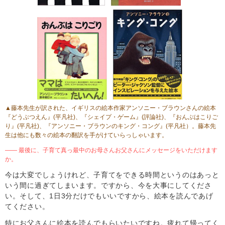
▲藤本先生が訳された、イギリスの絵本作家アンソニー・ブラウンさんの絵本
『どうぶつえん』
(平凡社)、
『シェイプ・ゲーム』
(評論社)、
『おんぶはこりご
り』
(平凡社)、
『アンソニー・ブラウンのキング・コング』
(平凡社）。藤本先
生は他にも数々の絵本の翻訳を手がけていらっしゃいます。
―― 最後に、子育て真っ最中のお母さんお父さんにメッセージをいただけます
か。
今は大変でしょうけれど、子育てをできる時間というのはあっと
いう間に過ぎてしまいます。ですから、今を大事にしてくださ
い。そして、1日3分だけでもいいですから、絵本を読んであげ
てください。
特にお父さんに絵本を読んでもらいたいですね。疲れて帰ってく