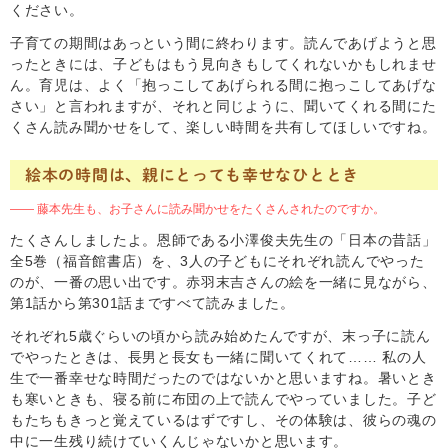
ください。
子育ての期間はあっという間に終わります。読んであげようと思
ったときには、子どもはもう見向きもしてくれないかもしれませ
ん。育児は、よく「抱っこしてあげられる間に抱っこしてあげな
さい」と言われますが、それと同じように、聞いてくれる間にた
くさん読み聞かせをして、楽しい時間を共有してほしいですね。
絵本の時間は、親にとっても幸せなひととき
―― 藤本先生も、お子さんに読み聞かせをたくさんされたのですか。
たくさんしましたよ。恩師である小澤俊夫先生の「日本の昔話」
全5巻（福音館書店）を、3人の子どもにそれぞれ読んでやった
のが、一番の思い出です。赤羽末吉さんの絵を一緒に見ながら、
第1話から第301話まですべて読みました。
それぞれ5歳ぐらいの頃から読み始めたんですが、末っ子に読ん
でやったときは、長男と長女も一緒に聞いてくれて…… 私の人
生で一番幸せな時間だったのではないかと思いますね。暑いとき
も寒いときも、寝る前に布団の上で読んでやっていました。子ど
もたちもきっと覚えているはずですし、その体験は、彼らの魂の
中に一生残り続けていくんじゃないかと思います。