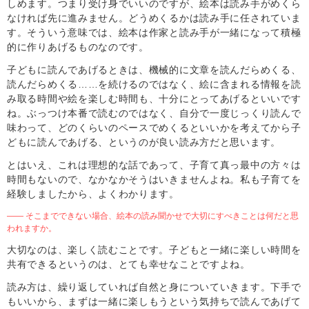
しめます。つまり受け身でいいのですが、絵本は読み手がめくら
なければ先に進みません。どうめくるかは読み手に任されていま
す。そういう意味では、絵本は作家と読み手が一緒になって積極
的に作りあげるものなのです。
子どもに読んであげるときは、機械的に文章を読んだらめくる、
読んだらめくる……を続けるのではなく、絵に含まれる情報を読
み取る時間や絵を楽しむ時間も、十分にとってあげるといいです
ね。ぶっつけ本番で読むのではなく、自分で一度じっくり読んで
味わって、どのくらいのペースでめくるといいかを考えてから子
どもに読んであげる、というのが良い読み方だと思います。
とはいえ、これは理想的な話であって、子育て真っ最中の方々は
時間もないので、なかなかそうはいきませんよね。私も子育てを
経験しましたから、よくわかります。
―― そこまでできない場合、絵本の読み聞かせで大切にすべきことは何だと思
われますか。
大切なのは、楽しく読むことです。子どもと一緒に楽しい時間を
共有できるというのは、とても幸せなことですよね。
読み方は、繰り返していれば自然と身についていきます。下手で
もいいから、まずは一緒に楽しもうという気持ちで読んであげて