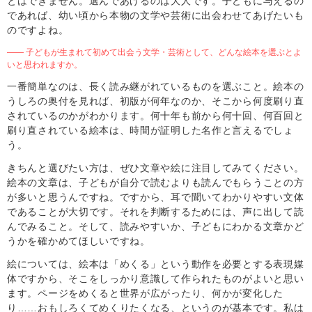
とはできません。選んであげるのは大人です。子どもに与えるの
であれば、幼い頃から本物の文学や芸術に出会わせてあげたいも
のですよね。
―― 子どもが生まれて初めて出会う文学・芸術として、どんな絵本を選ぶとよ
いと思われますか。
一番簡単なのは、長く読み継がれているものを選ぶこと。絵本の
うしろの奥付を見れば、初版が何年なのか、そこから何度刷り直
されているのかがわかります。何十年も前から何十回、何百回と
刷り直されている絵本は、時間が証明した名作と言えるでしょ
う。
きちんと選びたい方は、ぜひ文章や絵に注目してみてください。
絵本の文章は、子どもが自分で読むよりも読んでもらうことの方
が多いと思うんですね。ですから、耳で聞いてわかりやすい文体
であることが大切です。それを判断するためには、声に出して読
んでみること。そして、読みやすいか、子どもにわかる文章かど
うかを確かめてほしいですね。
絵については、絵本は「めくる」という動作を必要とする表現媒
体ですから、そこをしっかり意識して作られたものがよいと思い
ます。ページをめくると世界が広がったり、何かが変化した
り……おもしろくてめくりたくなる、というのが基本です。私は