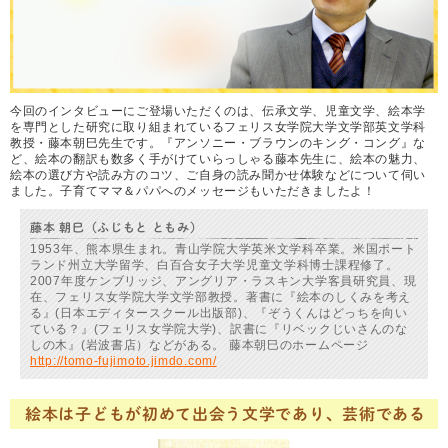
今回のインタビューにご登場いただくのは、伝承文学、児童文学、絵本学
を専門とした研究に取り組まれているフェリス女学院大学文学部英文学科
教授・藤本朝巳先生です。『アンソニー・ブラウンのキング・コング』な
ど、絵本の翻訳も数多く手がけていらっしゃる藤本先生に、絵本の魅力、
絵本の選び方や読み方のコツ、ご自身の読み聞かせ体験などについて伺い
ました。子育てママ＆パパへのメッセージもいただきましたよ！
藤本 朝巳（ふじもと ともみ）
1953年、熊本県生まれ。青山学院大学英米文学科卒業。米国ポート
ランド州立大学留学、白百合女子大学児童文学科博士課程修了。
2007年度ケンブリッジ、アングリア・ラスキン大学客員研究員、現
在、フェリス女学院大学文学部教授。著書に『絵本のしくみを考え
る』(日本エディタースクール出版部)、『ぞうくんはどっちを向い
ている？』(フェリス女学院大学)、訳書に『リベックじいさんのな
しの木』(岩波書店）などがある。 藤本朝巳のホームページ
http://tomo-fujimoto.jimdo.com/
絵本は子どもが初めて出会う文学であり、芸術である