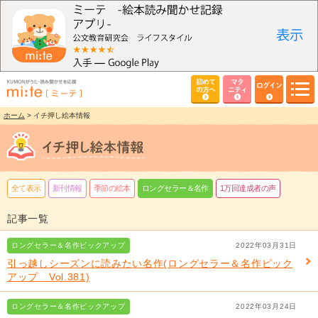
初めて
マタ
ログイン
の方へ
ニティ
ホーム
> イチ押し絵本情報
全て表示
新刊情報
季節の絵本
ロングセラー＆名作
1万回達成者の声
記事一覧
ロングセラー＆名作ピックアップ
2022年03月31日
引っ越しシーズンに読みたい名作(ロングセラー＆名作ピック
アップ Vol.381)
ロングセラー＆名作ピックアップ
2022年03月24日