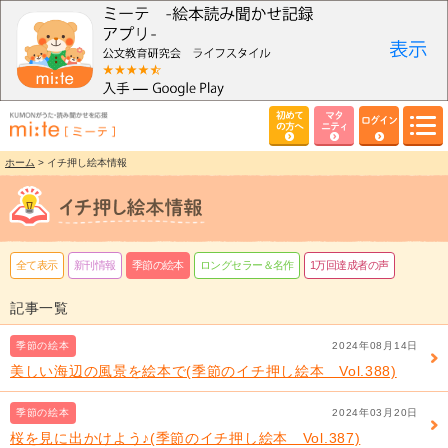
初めて
マタ
ログイン
の方へ
ニティ
ホーム
> イチ押し絵本情報
全て表示
新刊情報
季節の絵本
ロングセラー＆名作
1万回達成者の声
記事一覧
季節の絵本
2024年08月14日
美しい海辺の風景を絵本で(季節のイチ押し絵本 Vol.388)
季節の絵本
2024年03月20日
桜を見に出かけよう♪(季節のイチ押し絵本 Vol.387)