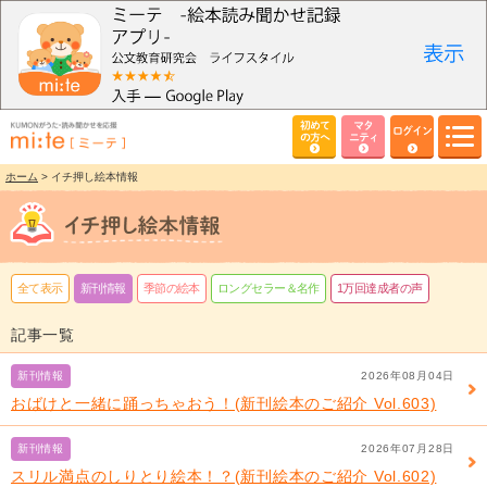
初めて
マタ
ログイン
の方へ
ニティ
ホーム
> イチ押し絵本情報
全て表示
新刊情報
季節の絵本
ロングセラー＆名作
1万回達成者の声
記事一覧
新刊情報
2026年08月04日
おばけと一緒に踊っちゃおう！(新刊絵本のご紹介 Vol.603)
新刊情報
2026年07月28日
スリル満点のしりとり絵本！？(新刊絵本のご紹介 Vol.602)