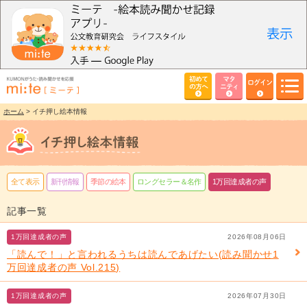
初めて
マタ
ログイン
の方へ
ニティ
ホーム
> イチ押し絵本情報
全て表示
新刊情報
季節の絵本
ロングセラー＆名作
1万回達成者の声
記事一覧
1万回達成者の声
2026年08月06日
「読んで！」と言われるうちは読んであげたい(読み聞かせ1
万回達成者の声 Vol.215)
1万回達成者の声
2026年07月30日