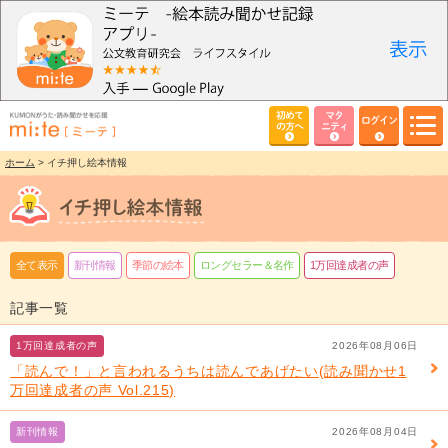
初めて
マタ
ログイン
の方へ
ニティ
ホーム
> イチ押し絵本情報
全て表示
新刊情報
季節の絵本
ロングセラー＆名作
1万回達成者の声
記事一覧
1万回達成者の声
2026年08月06日
「読んで！」と言われるうちは読んであげたい(読み聞かせ1
万回達成者の声 Vol.215)
新刊情報
2026年08月04日