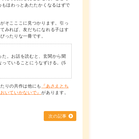
心もほわっとあたたかくなるはずで
子がそこここに見つかります。引っ
見てみれば、友だちになれる子はす
もぴったりな一冊です。
った。お話を読むと、玄関から聞
っていることにうなずける。(5
ふたりの共作は他にも
『あさえとち
『おいていかないで』
があります。
次の記事