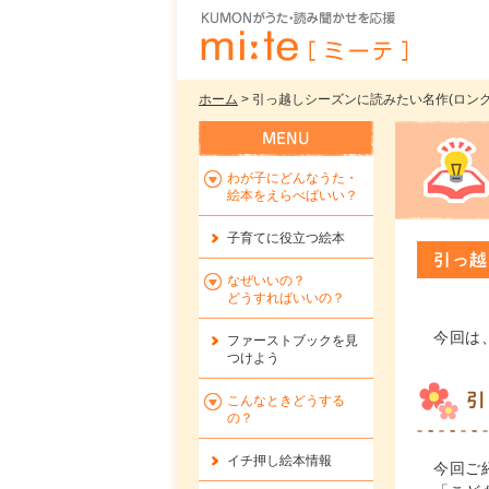
ホーム
> 引っ越しシーズンに読みたい名作(ロングセ
わが子にどんなうた・
絵本をえらべばいい？
子育てに役立つ絵本
引っ越
なぜいいの？
どうすればいいの？
今回は
ファーストブックを
見
つけよう
引
こんなときどうする
の？
イチ押し絵本情報
今回ご