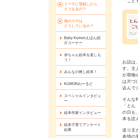
「こど
ミーテに登録したら
どうなるの？
他のママは
どうしているの？
Baby Kumonえほん紹
介コーナー
赤ちゃん絵本を楽しも
う！
お話は
す。主
みんなの推し絵本！
が荷物
は片づ
KUMONわーるど
込んで
スペシャルインタビュ
そんな
ー
「とん
の日も
絵本作家インタビュー
本を読
絵本子育てアンケート
結果
送り主
表情の