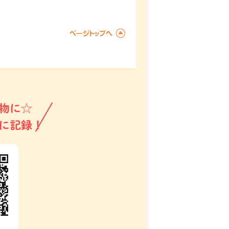
物に☆
に記録！