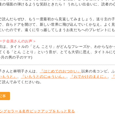
後の場面の弾けるような笑顔ときたら！ うれしい出会いに、読者の
で読んだらぜひ、もう一度最初から見返してみましょう。送り主の
で、自らドアを開けて、新しい世界に飛び込んでいくかなえ。よく
にいたのです。遠くに引っ越してしまうお友だちへのプレゼントに
ーテ会員さんのお声＞
前は、タイトルの「とん ことり」がどんなフレーズか、わからなか
てくる「とん ことり」という音が、とても大切に思え、タイトルにな
か月の男の子のママ)
子さんと林明子さんは、
『はじめてのおつかい』
以来の名コンビ。
いもうと』
、
『いもうとのにゅういん』
、
『おでかけのまえに』
、
て読んでみてくださいね。
記事
ングセラー＆名作ピックアップをもっと見る