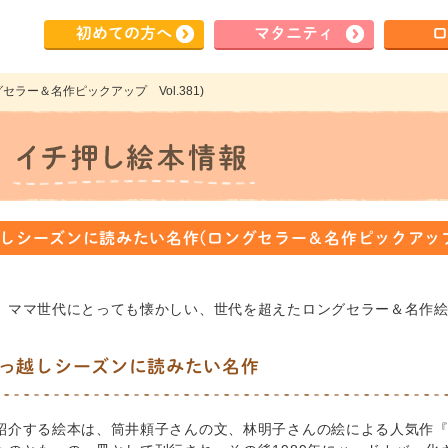
初めて
の方へ
マタ
ニティ
ロ
ラー＆名作ピックアップ Vol.381)
しシーズンに読みたい名作(ロングセラー＆名作ピックアップ V
、ママ世代にとっても懐かしい、世代を超えたロングセラー＆名作
っ越しシーズンに読みたい名作
紹介する絵本は、筒井頼子さんの文、林明子さんの絵による人気作『と