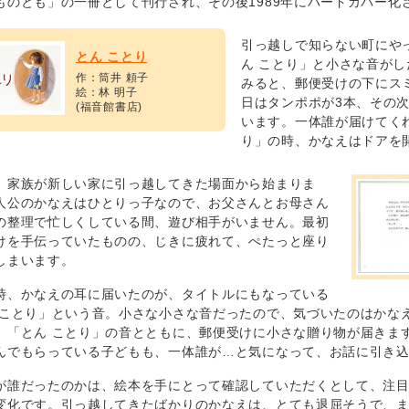
ものとも」の一冊として刊行され、その後1989年にハードカバー化
引っ越しで知らない町にや
とん ことり
ん ことり」と小さな音が
作：筒井 頼子
みると、郵便受けの下にス
絵：林 明子
日はタンポポが3本、その
(福音館書店)
います。一体誰が届けてくれ
り」の時、かなえはドアを
、家族が新しい家に引っ越してきた場面から始まりま
人公のかなえはひとりっ子なので、お父さんとお母さん
の整理で忙しくしている間、遊び相手がいません。最初
けを手伝っていたものの、じきに疲れて、ぺたっと座り
しまいます。
時、かなえの耳に届いたのが、タイトルにもなっている
 ことり」という音。小さな小さな音だったので、気づいたのはかな
、「とん ことり」の音とともに、郵便受けに小さな贈り物が届きま
んでもらっている子どもも、一体誰が…と気になって、お話に引き
が誰だったのかは、絵本を手にとって確認していただくとして、注
変化です。引っ越してきたばかりのかなえは、とても退屈そうで、