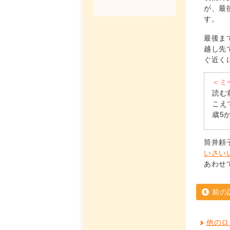
が、最
す。
最後ま
越し先
ぐ近く
＜ミ
読む
こえ
歳5
筒井頼
いさい
あわせ
前の
他のロ