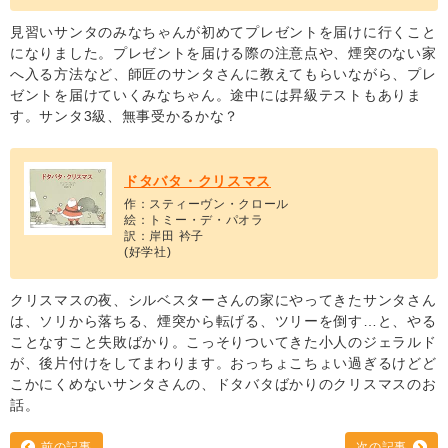
見習いサンタのみなちゃんが初めてプレゼントを届けに行くこと
になりました。プレゼントを届ける際の注意点や、煙突のない家
へ入る方法など、師匠のサンタさんに教えてもらいながら、プレ
ゼントを届けていくみなちゃん。途中には昇級テストもありま
す。サンタ3級、無事受かるかな？
ドタバタ・クリスマス
作：スティーヴン・クロール
絵：トミー・デ・パオラ
訳：岸田 衿子
(好学社)
クリスマスの夜、シルベスターさんの家にやってきたサンタさん
は、ソリから落ちる、煙突から転げる、ツリーを倒す…と、やる
ことなすこと失敗ばかり。こっそりついてきた小人のジェラルド
が、後片付けをしてまわります。おっちょこちょい過ぎるけどど
こかにくめないサンタさんの、ドタバタばかりのクリスマスのお
話。
前の記事
次の記事