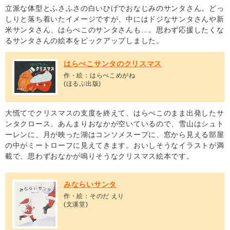
立派な体型とふさふさの白いひげでおなじみのサンタさん。どっ
しりと落ち着いたイメージですが、中にはドジなサンタさんや新
米サンタさん、はらぺこのサンタさんも…。思わず応援したくな
るサンタさんの絵本をピックアップしました。
はらぺこサンタのクリスマス
作・絵：はらぺこめがね
(ほるぷ出版)
大慌てでクリスマスの支度を終えて、はらぺこのまま出発したサ
ンタクロース。あんまりおなかが空いているので、雪山はシュト
ーレンに、月が映った湖はコンソメスープに、窓から見える部屋
の中がミートローフに見えてきます。おいしそうなイラストが満
載で、思わずおなかが鳴りそうなクリスマス絵本です。
みならいサンタ
作・絵：そのだ えり
(文溪堂)