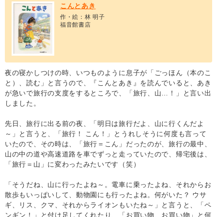
こんとあき
作・絵：林 明子
福音館書店
夜の寝かしつけの時、いつものように息子が「ごっほん（本のこ
と）、読む」と言うので、『こんとあき』を読んでいると、あき
が急いで旅行の支度をするところで、「旅行、山…！」と言い出
しました。
先日、旅行に出る前の夜、「明日は旅行だよ、山に行くんだよ
～」と言うと、「旅行！ こん！」とうれしそうに何度も言って
いたので、その時は、「旅行＝こん」だったのが、旅行の最中、
山の中の道や高速道路を車でずっと走っていたので、帰宅後は、
「旅行＝山」に変わったみたいです（笑）
「そうだね、山に行ったよね～。電車に乗ったよね、それからお
散歩もいっぱいして、動物園にも行ったよね。何がいた？ ウサ
ギ、リス、クマ、それからライオンもいたね～」と言うと、「ペ
ンギン！」と付け足してくれたり、「お買い物、お買い物」と何