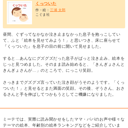
くっついた
作・絵：
三浦 太郎
こぐま社
昼間、ぐずってなかなか泣き止まなかった息子を抱っこしてい
て、ふと「絵本を見せてみよう！」と思いつき、床に座らせて
『くっついた』を息子の目の前に開いて見せました。
すると…あんなにグズグズだった息子がぱっと泣き止み、絵本を
じっと見つめました。そのまま読み始めると、「きんぎょさんと
きんぎょさんが…」のところで、にっこり笑顔。
さっきまでグズグズ言っていた泣き顔がうそのようです。「くっ
ついた！」と見せるとまた満面の笑顔。その後、ぞうさん、おさ
るさんと手を伸ばしてつかもうとしてご機嫌になりました。
ミーテでは、実際に読み聞かせをしたママ・パパのお声や様々な
テーマの絵本、年齢別の絵本ランキングなどをご紹介していま