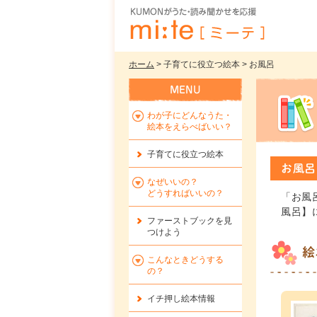
ホーム
> 子育てに役立つ絵本 > お風呂
わが子にどんなうた・
絵本をえらべばいい？
子育てに役立つ絵本
お風呂
なぜいいの？
どうすればいいの？
「お風
風呂】
ファーストブックを
見
つけよう
絵
こんなときどうする
の？
イチ押し絵本情報