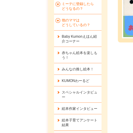
ミーテに登録したら
どうなるの？
他のママは
どうしているの？
Baby Kumonえほん紹
介コーナー
赤ちゃん絵本を楽しも
う！
みんなの推し絵本！
KUMONわーるど
スペシャルインタビュ
ー
絵本作家インタビュー
絵本子育てアンケート
結果