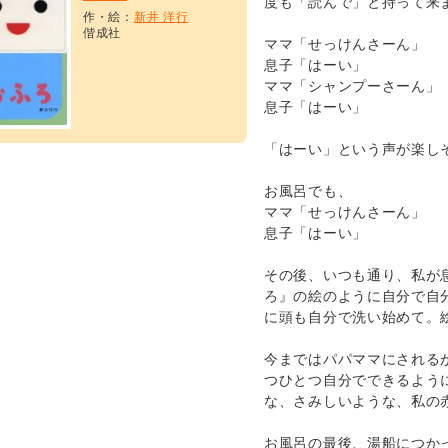
度も「読んで」と持って来
作・絵：
新井 洋行
偕成社
ママ「せっけんさーん」
息子「はーい」
ママ「シャンプーさーん」
息子「はーい」
「はーい」という声が楽し
お風呂でも、
ママ「せっけんさーん」
息子「はーい」
その後、いつも通り、私が
ろ』の絵のように自分で自
に頭も自分で洗い始めて。
今まではパパママにされる
つひとつ自分でできるよう
な、さみしいような、私の
お風呂の最後、湯船につか