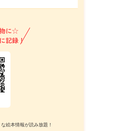
物に☆
に記録！
々な絵本情報が読み放題！