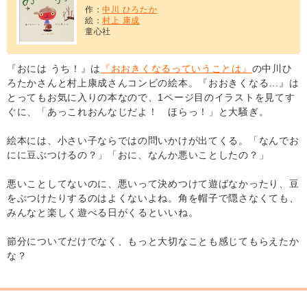
作：
中川 ひろたか
絵：
村上 康成
童心社
『おには うち！』は
『おおきくなるっていうことは』
の中川ひ
ろたかさんと村上康成さんコンビの絵本。『おおきくなる…』は
とってもお気に入りの本なので、1ページ目のイラストを見てす
ぐに、「あっこれおんなじだよ！ ほらっ！」と大騒ぎ。
絵本には、小さい子ならではの問いかけが出てくる。「なんでお
にに豆ぶつけるの？」「おに、なんか悪いことしたの？」
悪いことしてないのに、悪いって決めつけて遊ばなかったり、豆
をぶつけたりするのはよくないよね。角を帽子で隠さなくても、
みんなと楽しく遊べる日がくるといいね。
節分についてだけでなく、もっと大切なことも感じてもらえたか
な？