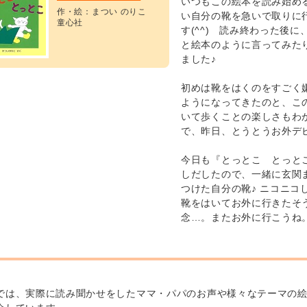
いつもこの絵本を読み始め
作・絵：まつい のりこ
い自分の靴を急いで取りに
童心社
す(^^) 読み終わった後
と絵本のように言ってみた
ました♪
初めは靴をはくのをすごく
ようになってきたのと、こ
いて歩くことの楽しさもわ
で、昨日、とうとうお外デ
今日も『とっとこ とっと
しだしたので、一緒に玄関
つけた自分の靴♪ ニコニコし
靴をはいてお外に行きたそ
念…。またお外に行こうね
では、実際に読み聞かせをしたママ・パパのお声や様々なテーマの