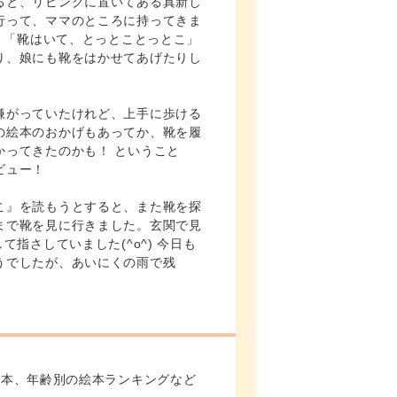
ると、リビングに置いてある真新し
行って、ママのところに持ってきま
に、「靴はいて、とっとことっとこ」
り、娘にも靴をはかせてあげたりし
嫌がっていたけれど、上手に歩ける
の絵本のおかげもあってか、靴を履
かってきたのかも！ ということ
ビュー！
こ』を読もうとすると、また靴を探
まで靴を見に行きました。玄関で見
て指さしていました(^o^) 今日も
うでしたが、あいにくの雨で残
。
絵本、年齢別の絵本ランキングなど