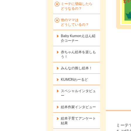
ミーテに登録したら
どうなるの？
他のママは
どうしているの？
Baby Kumonえほん紹
介コーナー
赤ちゃん絵本を楽しも
う！
みんなの推し絵本！
KUMONわーるど
スペシャルインタビュ
ー
絵本作家インタビュー
絵本子育てアンケート
結果
ミーテ