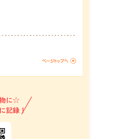
物に☆
に記録！