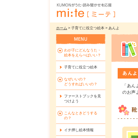
ホーム
> 子育てに役立つ絵本 > あんよ
わが子にどんなうた・
絵本をえらべばいい？
子育てに役立つ絵本
あんよ
なぜいいの？
どうすればいいの？
「あん
のお声
ファーストブックを
見
つけよう
靴
こんなときどうする
の？
イチ押し絵本情報