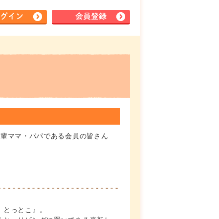
グイン
会員登録
先輩ママ・パパである会員の皆さん
 とっとこ』。