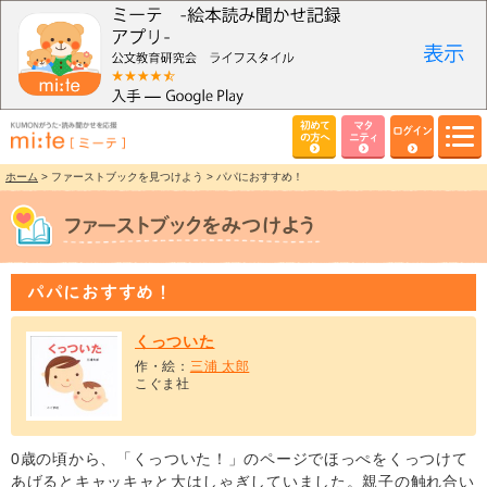
初めて
マタ
ログイン
の方へ
ニティ
ホーム
> ファーストブックを見つけよう > パパにおすすめ！
パパにおすすめ！
くっついた
作・絵：
三浦 太郎
こぐま社
0歳の頃から、「くっついた！」のページでほっぺをくっつけて
あげるとキャッキャと大はしゃぎしていました。親子の触れ合い