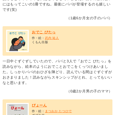
にはもってこいの1冊ですね。最後にパパが登場するのも嬉しい
です(笑)
（1歳6か月女の子のパパ）
おでこ ぴたっ
作・絵：
武内 祐人
くもん出版
一日中ぐずぐずしていたので、パパと3人で『おでこ ぴたっ』を
読みながら、絵本のようにおでことおでこをくっつけあいまし
た。しっかりパパのおひざを陣どり、読んでいる間はぐずぐずが
おさまりました！読みながらスキンシップがとれ、とってもいい
なと思います。
（0歳2か月男の子のママ）
ぴょーん
作・絵：
まつおか たつひで