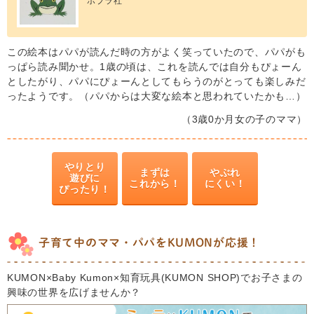
ポプラ社
この絵本はパパが読んだ時の方がよく笑っていたので、パパがも
っぱら読み聞かせ。1歳の頃は、これを読んでは自分もぴょーん
としたがり、パパにぴょーんとしてもらうのがとっても楽しみだ
ったようです。（パパからは大変な絵本と思われていたかも…）
（3歳0か月女の子のママ）
やりとり
まずは
やぶれ
遊びに
これから！
にくい！
ぴったり！
子育て中のママ・パパをKUMONが応援！
KUMON×Baby Kumon×知育玩具(KUMON SHOP)でお子さまの
興味の世界を広げませんか？