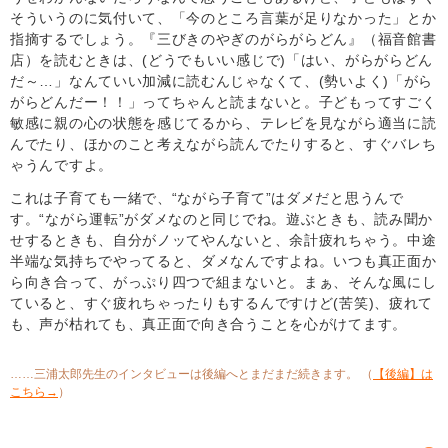
そういうのに気付いて、「今のところ言葉が足りなかった」とか
指摘するでしょう。『三びきのやぎのがらがらどん』（福音館書
店）を読むときは、(どうでもいい感じで)「はい、がらがらどん
だ～…」なんていい加減に読むんじゃなくて、(勢いよく)「がら
がらどんだー！！」ってちゃんと読まないと。子どもってすごく
敏感に親の心の状態を感じてるから、テレビを見ながら適当に読
んでたり、ほかのこと考えながら読んでたりすると、すぐバレち
ゃうんですよ。
これは子育ても一緒で、“ながら子育て”はダメだと思うんで
す。“ながら運転”がダメなのと同じでね。遊ぶときも、読み聞か
せするときも、自分がノッてやんないと、余計疲れちゃう。中途
半端な気持ちでやってると、ダメなんですよね。いつも真正面か
ら向き合って、がっぷり四つで組まないと。まぁ、そんな風にし
ていると、すぐ疲れちゃったりもするんですけど(苦笑)、疲れて
も、声が枯れても、真正面で向き合うことを心がけてます。
……三浦太郎先生のインタビューは後編へとまだまだ続きます。 （
【後編】は
こちら→
）