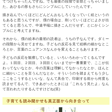
てつけちゃったんですね。でも最後の段階で全部とっちゃいまし
た。あひるの形もさらにシンプルにしていったんです。
描き込んでいくほどにどんどんおもしろくなっていく絵というの
もあると思うんですが、僕の場合は、削っていくほどによさが出
てくると思うんで、中途半端に描きこんだりせず、とにかくシン
プルにと考えてますね。
それから、僕の絵本の最初の読者は、うちの子なんです。ダミー
の段階から見せてますね。子どもの反応を見て絵柄の細かなとこ
ろとか、言葉のニュアンスなんかを変えることもあります。
子どもの反応を観察していると、いろいろわかってくるんです
よ。１回目、２回目、３回目くらいまでが一番重要で、ここが伝
わってないなとか、今の言葉は理解してなかったなとか、ほんと
に細かいことを言うんだなとか、そういうのを踏まえてもう少し
ここをこうするといいな、なんて具合で。印刷する前から何度も
読ませてるんで、できあがったときには「これもう見たよ」なん
て言われたりするんですけどね(笑)
子育ても読み聞かせも真正面から向き合って