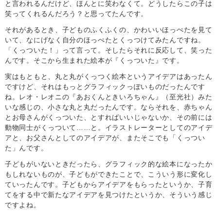
と言われるんだけど、ほんとに笑わなくて。どうしたらこの子は
笑ってくれるんだろう？と思ってたんです。
それがあるとき、子どものふくふくの、かわいいほっぺたを見て
いて、なにげなく自分のほっぺたとくっつけてみたんですね。
「くっついた！」って言って。そしたらそれに反応して、笑った
んです。そこから生まれた絵本が『くっついた』です。
実はもともと、丸と丸がくっつく絵本というアイデアはあったん
ですけど、それはもっとグラフィックっぽいものだったんです
ね。レオ・レオニの『あおくんときいろちゃん』（至光社）みた
いな感じの、小さな丸と丸だったんです。ならそれを、赤ちゃん
とお母さんがくっついた、とすればいいじゃないか、その前には
動物同士がくっついて……と。イラストレーターとしてのアイデ
アと、お父さんとしてのアイデアが、またそこでも「くっつい
た」んです。
子どもがいないときだったら、グラフィック的な絵本になったか
もしれないものが、子どもができたことで、こういう形に変化し
ていったんです。子どもからアイデアをもらったというか、子育
てをする中で新たなアイデアを見つけたというか、そういう感じ
ですよね。