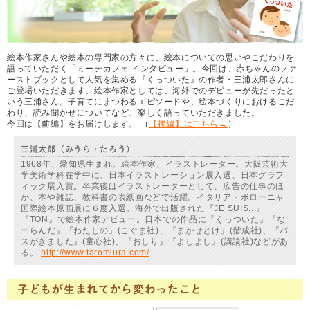
絵本作家さんや絵本の専門家の方々に、絵本についての思いやこだわりを
語っていただく「ミーテカフェ インタビュー」。今回は、赤ちゃんのファ
ーストブックとして人気を集める『くっついた』の作者・三浦太郎さんに
ご登場いただきます。絵本作家としては、海外でのデビューが先だったと
いう三浦さん。子育てにまつわるエピソードや、絵本づくりにおけるこだ
わり、読み聞かせについてなど、楽しく語っていただきました。
今回は【前編】をお届けします。 （
【後編】はこちら→
）
三浦太郎（みうら・たろう）
1968年、愛知県生まれ。絵本作家、イラストレーター。大阪芸術大
学美術学科在学中に、日本イラストレーション展入選、日本グラフ
ィック展入賞。卒業後はイラストレーターとして、広告の仕事のほ
か、本や雑誌、教科書の表紙画などで活躍。イタリア・ボローニャ
国際絵本原画展に６度入選。海外で出版された『JE SUIS...』
『TON』で絵本作家デビュー。日本での作品に『くっついた』『な
ーらんだ』『わたしの』(こぐま社)、『まかせとけ』(偕成社)、『バ
スがきました』(童心社)、『おしり』『よしよし』(講談社)などがあ
る。
http://www.taromiura.com/
子どもが生まれてから変わったこと