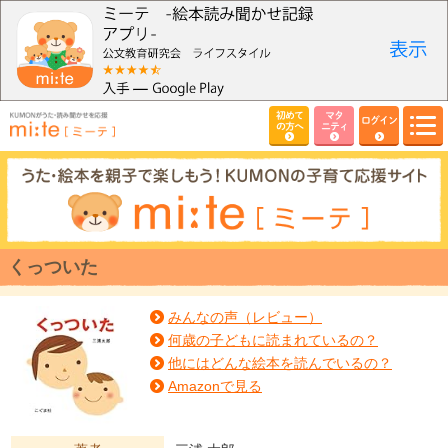
初めて
マタ
ログイン
の方へ
ニティ
くっついた
みんなの声（レビュー）
何歳の子どもに読まれているの？
他にはどんな絵本を読んでいるの？
Amazonで見る