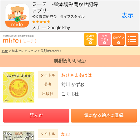
初めて
マタ
ログイン
の方へ
ニティ
TOP
> 絵本セレクション > 笑顔がいいね♪
笑顔がいいね♪
おひさまあはは
タイトル
前川 かずお
著者
こぐま社
出版社
読んだ
気になる絵本に登録
かお
タイトル