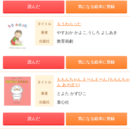
読んだ
気になる絵本に登録
もうわらった
タイトル
やすおか かよこ,うしろ よしあき
著者
教育画劇
出版社
読んだ
気になる絵本に登録
ももんちゃん えーんえーん (ももんちゃ
タイトル
ん あそぼう)
とよた かずひこ
著者
童心社
出版社
読んだ
気になる絵本に登録