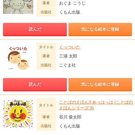
おぐま こうじ
著者
くもん出版
出版社
読んだ
気になる絵本に登録
くっついた
タイトル
三浦 太郎
著者
こぐま社
出版社
読んだ
気になる絵本に登録
ことばのえほん3 あっはっは (ことばの
タイトル
えほんシリーズ 3)
谷川 俊太郎
著者
くもん出版
出版社