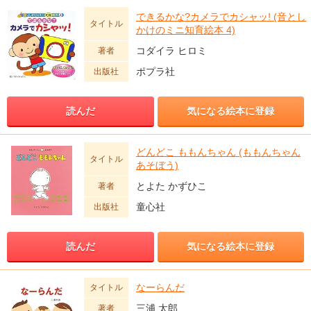
できるかな?カメラでカシャッ! (音とし
タイトル
かけのミニ知育絵本 4)
コダイラ ヒロミ
著者
ポプラ社
出版社
読んだ
気になる絵本に登録
どんどこ ももんちゃん (ももんちゃん
タイトル
あそぼう)
とよた かずひこ
著者
童心社
出版社
読んだ
気になる絵本に登録
なーらんだ
タイトル
三浦 太郎
著者