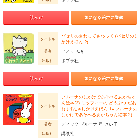
読んだ
気になる絵本に登録
パセリのさわってさわって (パセリのし
タイトル
かけえほん 2)
いとう みき
著者
ポプラ社
出版社
読んだ
気になる絵本に登録
ブルーナのしかけであそべるあかちゃ
ん絵本(2) ミッフィーの どうぶつ だあ
タイトル
れ (げんきしかけえほん 14 ブルーナの
しかけであそべるあかちゃん絵本 2)
ディック ブルーナ,星 けい子
著者
講談社
出版社