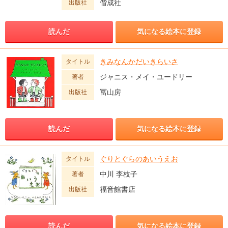
偕成社
出版社
読んだ
気になる絵本に登録
きみなんかだいきらいさ
タイトル
ジャニス・メイ・ユードリー
著者
冨山房
出版社
読んだ
気になる絵本に登録
ぐりとぐらのあいうえお
タイトル
中川 李枝子
著者
福音館書店
出版社
読んだ
気になる絵本に登録