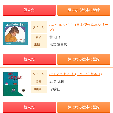
読んだ
気になる絵本に登録
ふたつのいちご (日本傑作絵本シリー
タイトル
ズ)
林 明子
著者
福音館書店
出版社
読んだ
気になる絵本に登録
ぼくとおれるよ (てのひら絵本 1)
タイトル
五味 太郎
著者
偕成社
出版社
読んだ
気になる絵本に登録