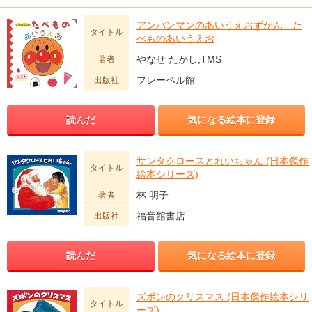
アンパンマンのあいうえおずかん た
タイトル
べものあいうえお
やなせ たかし,TMS
著者
フレーベル館
出版社
読んだ
気になる絵本に登録
サンタクロースとれいちゃん (日本傑作
タイトル
絵本シリーズ)
林 明子
著者
福音館書店
出版社
読んだ
気になる絵本に登録
ズボンのクリスマス (日本傑作絵本シリ
タイトル
ーズ)