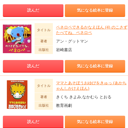
読んだ
気になる絵本に登録
ペネロペできるかなえほん (4) のこさず
タイトル
たべてね、ペネロペ
アン・グットマン
著者
岩崎書店
出版社
読んだ
気になる絵本に登録
ママとあそぼうおゆびをきゅっ (あかち
タイトル
ゃんしかけえほん)
きくち きよみ,なかむら とおる
著者
教育画劇
出版社
読んだ
気になる絵本に登録