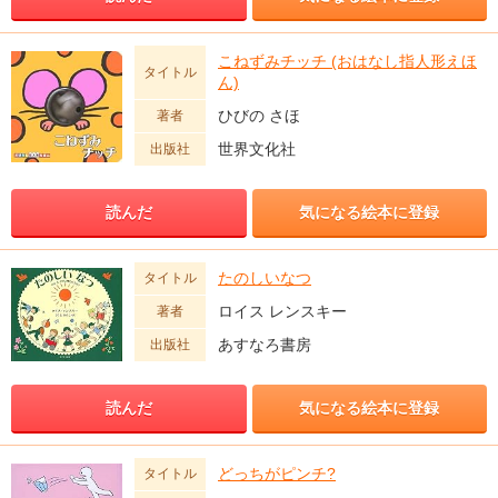
こねずみチッチ (おはなし指人形えほ
タイトル
ん)
ひびの さほ
著者
世界文化社
出版社
読んだ
気になる絵本に登録
たのしいなつ
タイトル
ロイス レンスキー
著者
あすなろ書房
出版社
読んだ
気になる絵本に登録
どっちがピンチ?
タイトル