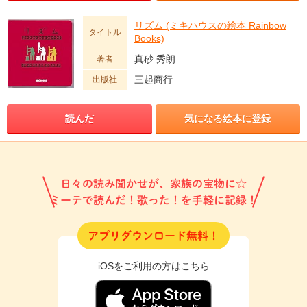
リズム (ミキハウスの絵本 Rainbow
タイトル
Books)
真砂 秀朗
著者
三起商行
出版社
読んだ
気になる絵本に登録
日々の読み聞かせが、家族の宝物に☆
ミーテで読んだ！歌った！を手軽に記録！
アプリダウンロード無料！
iOSをご利用の方はこちら