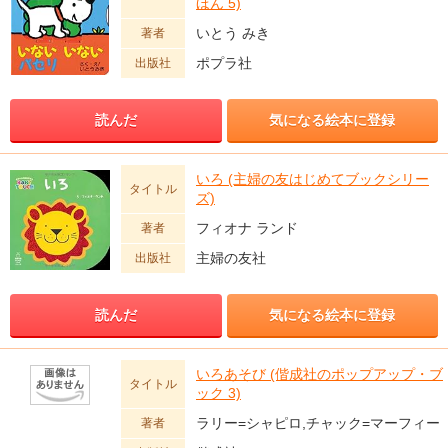
ほん 5)
いとう みき
著者
ポプラ社
出版社
読んだ
気になる絵本に登録
いろ (主婦の友はじめてブックシリー
タイトル
ズ)
フィオナ ランド
著者
主婦の友社
出版社
読んだ
気になる絵本に登録
いろあそび (偕成社のポップアップ・ブ
タイトル
ック 3)
ラリー=シャピロ,チャック=マーフィー
著者