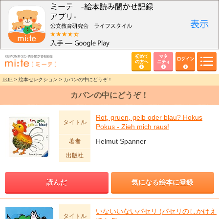
初めて
マタ
ログイン
の方へ
ニティ
TOP
> 絵本セレクション > カバンの中にどうぞ！
カバンの中にどうぞ！
Rot, gruen, gelb oder blau? Hokus
タイトル
Pokus - Zieh mich raus!
Helmut Spanner
著者
出版社
読んだ
気になる絵本に登録
いないいないパセリ (パセリのしかけえ
タイトル