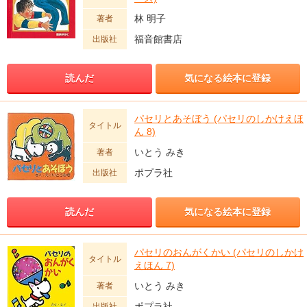
林 明子
著者
福音館書店
出版社
読んだ
気になる絵本に登録
パセリとあそぼう (パセリのしかけえほ
タイトル
ん 8)
いとう みき
著者
ポプラ社
出版社
読んだ
気になる絵本に登録
パセリのおんがくかい (パセリのしかけ
タイトル
えほん 7)
いとう みき
著者
ポプラ社
出版社