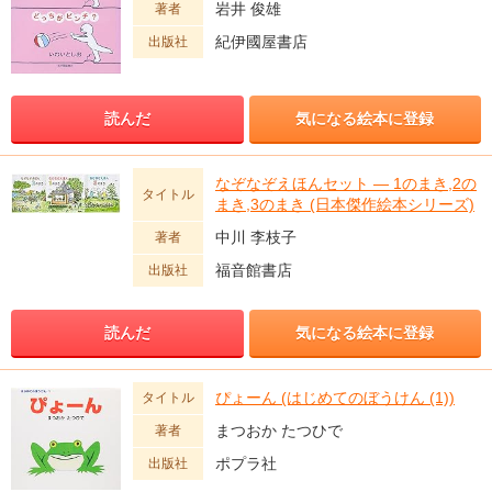
岩井 俊雄
著者
紀伊國屋書店
出版社
読んだ
気になる絵本に登録
なぞなぞえほんセット ― 1のまき,2の
タイトル
まき,3のまき (日本傑作絵本シリーズ)
中川 李枝子
著者
福音館書店
出版社
読んだ
気になる絵本に登録
ぴょーん (はじめてのぼうけん (1))
タイトル
まつおか たつひで
著者
ポプラ社
出版社