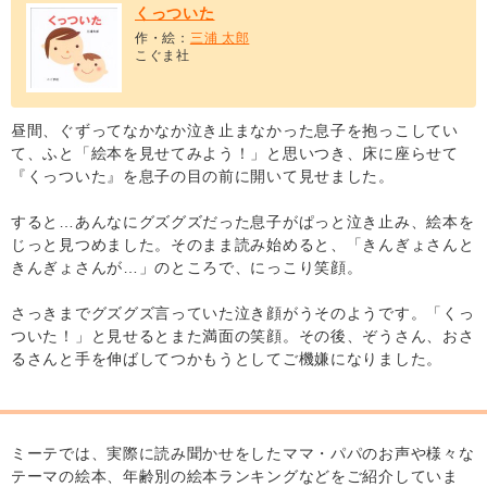
くっついた
作・絵：
三浦 太郎
こぐま社
昼間、ぐずってなかなか泣き止まなかった息子を抱っこしてい
て、ふと「絵本を見せてみよう！」と思いつき、床に座らせて
『くっついた』を息子の目の前に開いて見せました。
すると…あんなにグズグズだった息子がぱっと泣き止み、絵本を
じっと見つめました。そのまま読み始めると、「きんぎょさんと
きんぎょさんが…」のところで、にっこり笑顔。
さっきまでグズグズ言っていた泣き顔がうそのようです。「くっ
ついた！」と見せるとまた満面の笑顔。その後、ぞうさん、おさ
るさんと手を伸ばしてつかもうとしてご機嫌になりました。
ミーテでは、実際に読み聞かせをしたママ・パパのお声や様々な
テーマの絵本、年齢別の絵本ランキングなどをご紹介していま