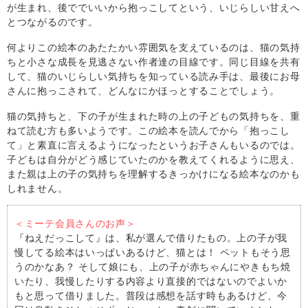
が生まれ、後ででいいから抱っこしてという、いじらしい甘えへ
とつながるのです。
何よりこの絵本のあたたかい雰囲気を支えているのは、猫の気持
ちと小さな成長を見逃さない作者達の目線です。同じ目線を共有
して、猫のいじらしい気持ちを知っている読み手は、最後にお母
さんに抱っこされて、どんなにかほっとすることでしょう。
猫の気持ちと、下の子が生まれた時の上の子どもの気持ちを、重
ねて読む方も多いようです。この絵本を読んでから「抱っこし
て」と素直に言えるようになったというお子さんもいるのでは。
子どもは自分がどう感じていたのかを教えてくれるように思え、
また親は上の子の気持ちを理解するきっかけになる絵本なのかも
しれません。
＜ミーテ会員さんのお声＞
『ねえだっこして』は、私が選んで借りたもの。上の子が我
慢してる絵本はいっぱいあるけど、猫とは！ ペットもそう思
うのかなあ？ そして娘にも、上の子が赤ちゃんにやきもち焼
いたり、我慢したりする内容より直接的ではないのでよいか
もと思って借りました。普段は感想を話す時もあるけど、今