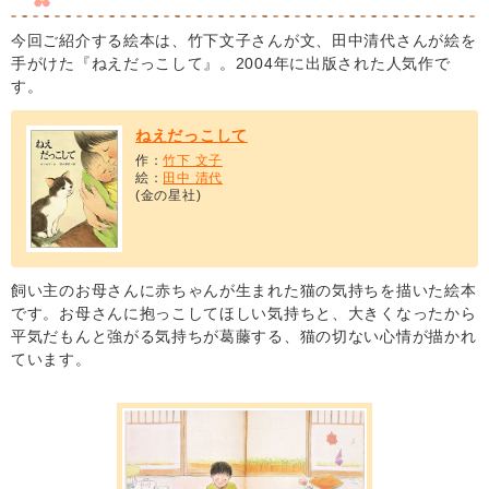
今回ご紹介する絵本は、竹下文子さんが文、田中清代さんが絵を
手がけた『ねえだっこして』。2004年に出版された人気作で
す。
ねえだっこして
作：
竹下 文子
絵：
田中 清代
(金の星社)
飼い主のお母さんに赤ちゃんが生まれた猫の気持ちを描いた絵本
です。お母さんに抱っこしてほしい気持ちと、大きくなったから
平気だもんと強がる気持ちが葛藤する、猫の切ない心情が描かれ
ています。