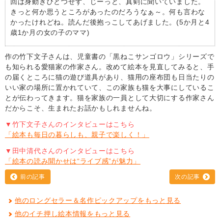
回は身動きひとつせず、じーっと、真剣に聞いていました。
きっと何か思うところがあったのだろうなぁ～。何も言わな
かったけれどね。読んだ後抱っこしてあげました。(5か月と4
歳1か月の女の子のママ)
作の竹下文子さんは、児童書の「黒ねこサンゴロウ」シリーズで
も知られる愛猫家の作家さん。改めて絵本を見直してみると、手
の届くところに猫の遊び道具があり、猫用の座布団も日当たりの
いい家の場所に置かれていて、この家族も猫を大事にしているこ
とが伝わってきます。猫を家族の一員として大切にする作家さん
だからこそ、生まれたお話かもしれませんね。
▼竹下文子さんのインタビューはこちら
「絵本も毎日の暮らしも、親子で楽しく！」
▼田中清代さんのインタビューはこちら
「絵本の読み聞かせは“ライブ感”が魅力」
前の記事
次の記事
他のロングセラー＆名作ピックアップをもっと見る
他のイチ押し絵本情報をもっと見る