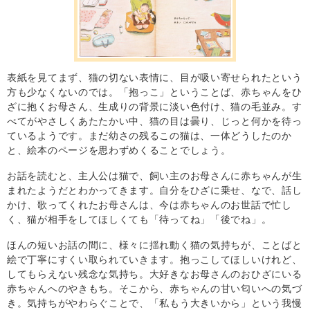
表紙を見てまず、猫の切ない表情に、目が吸い寄せられたという
方も少なくないのでは。「抱っこ」ということば、赤ちゃんをひ
ざに抱くお母さん、生成りの背景に淡い色付け、猫の毛並み。す
べてがやさしくあたたかい中、猫の目は曇り、じっと何かを待っ
ているようです。まだ幼さの残るこの猫は、一体どうしたのか
と、絵本のページを思わずめくることでしょう。
お話を読むと、主人公は猫で、飼い主のお母さんに赤ちゃんが生
まれたようだとわかってきます。自分をひざに乗せ、なで、話し
かけ、歌ってくれたお母さんは、今は赤ちゃんのお世話で忙し
く、猫が相手をしてほしくても「待ってね」「後でね」。
ほんの短いお話の間に、様々に揺れ動く猫の気持ちが、ことばと
絵で丁寧にすくい取られていきます。抱っこしてほしいけれど、
してもらえない残念な気持ち。大好きなお母さんのおひざにいる
赤ちゃんへのやきもち。そこから、赤ちゃんの甘い匂いへの気づ
き。気持ちがやわらぐことで、「私もう大きいから」という我慢