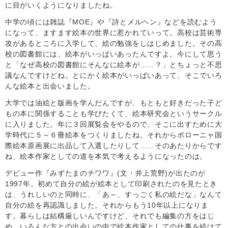
に目がいくようになりましたね。
中学の頃には雑誌『MOE』や『詩とメルヘン』などを読むよう
になって、ますます絵本の世界に惹かれていって。高校は芸術専
攻があるところに入学して、絵の勉強をしはじめました。その高
校の図書館には、絵本がいっぱいあったんですよ。今にして思う
と「なぜ高校の図書館にそんなに絵本が……？」とちょっと不思
議なんですけどね。とにかく絵本がいっぱいあって、そこでいろ
んな絵本と出会いました。
大学では油絵と版画を学んだんですが、もともと好きだった子ど
もの本に関係することも学びたくて、絵本研究会というサークル
に入りました。年に３回展覧会をやるので、そこに出すために大
学時代に５～６冊絵本をつくりましたね。それからボローニャ国
際絵本原画展に出品して入選したりして……そのあたりからです
ね、絵本作家としての道を本気で考えるようになったのは。
デビュー作『みずたまのチワワ』(文・井上荒野)が出たのが
1997年。初めて自分の絵が絵本として印刷されたのを見たとき
は、うれしいのと同時に、「あ～、すっごく私の絵だな」なんて
自分の絵を再認識しました。それからもう10年以上になりま
す。暮らしは結構厳しいんですけど、それでも編集の方をはじ
め、いろんな方との出会いの中で絵本作家としての仕事を続けて