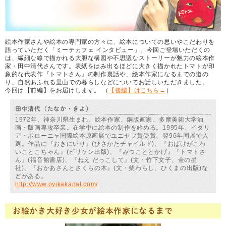
絵本作家さんや絵本の専門家の方々に、絵本についての思いやこだわりを
語っていただく「ミーテカフェ インタビュー」。今回ご登場いただくの
は、繊細な線で描かれる大胆な構図や不思議なストーリーが魅力の絵本作
家・田中清代さんです。表紙をはみ出るほどに大きく描かれたトマトが印
象的な代表作『トマトさん』の制作裏話や、絵本作家になるまでの道の
り、自然あふれる里山での暮らしなどについてお話しいただきました。
今回は【前編】をお届けします。 （
【後編】はこちら→
）
田中清代（たなか・きよ）
1972年、神奈川県生まれ。絵本作家、銅版画家。多摩美術大学油
画・版画専攻卒業。在学中に絵本の制作を始める。1995年、イタリ
ア・ボローニャ国際絵本原画展でユニセフ賞受賞、翌96年同展で入
選。作品に『おきにいり』(ひさかたチャイルド)、『おばけがこわ
いことこちゃん』(ビリケン出版)、『みつこととかげ』『トマトさ
ん』(福音館書店)、『ねえ だっこして』(文・竹下文子、金の星
社)、『おかあさんとさくらの木』(文・柴わらし、ひくまの出版)な
どがある。
http://www.oyikakanat.com/
お絵かき大好き少女が絵本作家になるまで