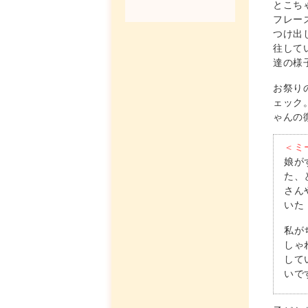
とこち
フレー
つけ出
往して
達の様
お祭り
ェック
ゃんの
＜ミ
娘が
た、
さん
いた
私が
しゃ
して
いで