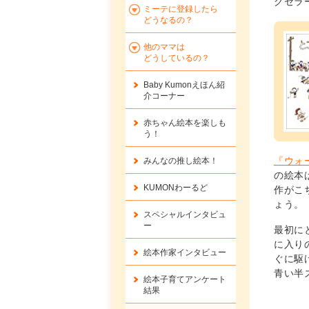
グセラ
ミーテに登録したら
どうなるの？
他のママは
どうしているの？
Baby Kumonえほん紹
介コーナー
赤ちゃん絵本を楽しも
う！
『ウォ
みんなの推し絵本！
の絵本
KUMONわーるど
作がこ
ょう。
スペシャルインタビュ
ー
最初に
に入り
絵本作家インタビュー
ぐに駆
青い半
絵本子育てアンケート
結果