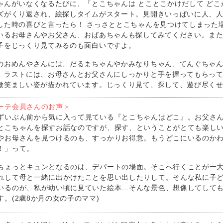
ゃんがいなくなるたびに、「とこちゃんは とことこかけだして どこ
ズがくり返され、絵探しタイムがスタート。見開きいっぱいに人、
した時の喜びと言ったら！ さっさととこちゃんを見つけてしまった
いるお母さんやお父さん、おばあちゃんも探してみてください。ま
子をじっくり見てみるのも面白いですよ。
のおめんやさんには、だるまちゃんやかみなりちゃん、てんぐちゃ
。ラストには、お母さんとお父さんにしっかりと手を握ってもらっ
微笑ましい姿が描かれています。じっくり見て、探して、遊び尽く
ーテ会員さんのお声＞
ずいぶん前から気に入って見ている『とこちゃんはどこ』。お父さ
とこちゃんを探すお話なのですが、探す、ということがとても楽し
やお母さんを見つけるのも、すっかりお得意。もうどこにいるのか
！」って。
ちょっとキュンとなるのは、デパートの場面。そこへ行くことが一
れして母と一緒に出かけたことを思い出したりして。そんな私に子
いるのが、私が幼い頃に見ていた絵本…そんな景色、想像してして
す。(2歳8か月の女の子のママ)