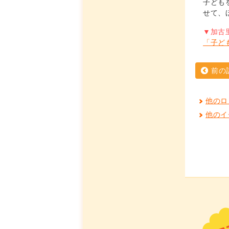
子ども
せて、
▼加古
「子ど
前の
他のロ
他のイ