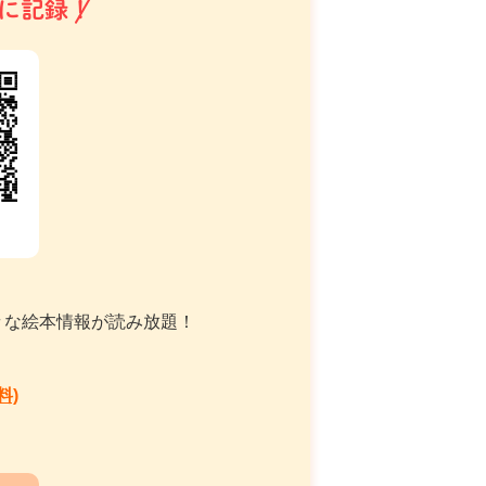
に記録！
々な絵本情報が読み放題！
料)