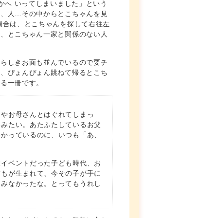
かへ いってしまいました」という
人、人…その中からとこちゃんを見
場合は、とこちゃんを探して右往左
た、とこちゃん一家と関係のない人
んらしきお面も並んでいるので要チ
て、ぴょんぴょん跳ねて帰るとこち
せる一冊です。
んやお母さんとはぐれてしまっ
いみたい。あたふたしているお父
わかっているのに、いつも「あ、
大イベントだった子ども時代、お
どもが生まれて、今その子が手に
もみなかったな。とってもうれし