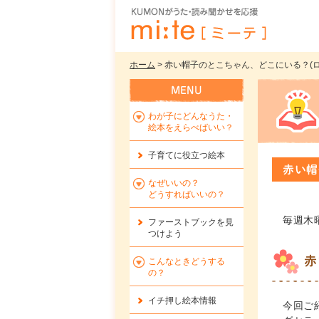
ホーム
> 赤い帽子のとこちゃん、どこにいる？(ロン
わが子にどんなうた・
絵本をえらべばいい？
子育てに役立つ絵本
赤い帽
なぜいいの？
どうすればいいの？
毎週木
ファーストブックを
見
つけよう
赤
こんなときどうする
の？
イチ押し絵本情報
今回ご