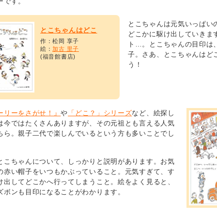
ーです。
とこちゃんは元気いっぱい
とこちゃんはどこ
どこかに駆け出していきま
作：松岡 享子
ト…。とこちゃんの目印は
絵：
加古 里子
子。さあ、とこちゃんはど
(福音館書店)
う！
ーリーをさがせ！』
や
「どこ？」シリーズ
など、絵探し
は今ではたくさんありますが、その元祖とも言える人気
ちら。親子二代で楽しんでいるという方も多いことでし
とこちゃんについて、しっかりと説明があります。お気
の赤い帽子をいつもかぶっていること。元気すぎて、す
け出してどこかへ行ってしまうこと。絵をよく見ると、
ズボンも目印になることがわかります。