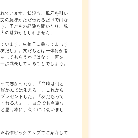
われています。状況も、風邪を引い
。文の意味がただ伝わるだけではな
ょう。子どもの経験を聞いたり、親
最大の魅力かもしれません。
っています。車椅子に乗ってまっす
は友だち」。友だちとは一体何かを
何をしてもらうかではなく、何をし
も一歩成長していることでしょう。
ゃって悪かったな」「当時は何と
が浮かんでは消える…。これから
をプレゼントした。「友だちって
てくれる人」…。自分でも今更な
～と思う本に、久々に出会いまし
ー＆名作ピックアップでご紹介して