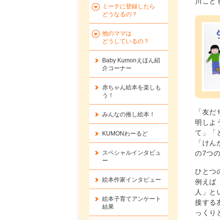
川こど
ミーテに登録したら
どうなるの？
他のママは
どうしているの？
Baby Kumonえほん紹
介コーナー
赤ちゃん絵本を楽しも
う！
「友だ
みんなの推し絵本！
明しよ
て」「
KUMONわーるど
「けん
の7つ
スペシャルインタビュ
ー
ひとつ
絵本作家インタビュー
例えば
人」と
絵本子育てアンケート
接する
結果
っくり