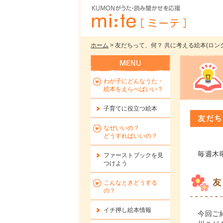
ホーム
> 友だちって、何？ 共に考える絵本(ロング
わが子にどんなうた・
絵本をえらべばいい？
子育てに役立つ絵本
友だち
なぜいいの？
どうすればいいの？
毎週木
ファーストブックを
見
つけよう
友
こんなときどうする
の？
イチ押し絵本情報
今回ご