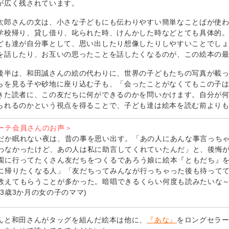
が広く残されています。
太郎さんの文は、小さな子どもにも伝わりやすい簡単なことばが使
学校帰り、貸し借り、叱られた時、けんかした時などとても具体的
ども達が自分事として、思い出したり想像したりしやすいことでし
を話したり、お互いの思ったことを話したくなるのが、この絵本の
後半は、和田誠さんの絵の代わりに、世界の子どもたちの写真が載
らを見る子や砂地に座り込む子も、「会ったことがなくてもこの子
きた読者に、この友だちに何ができるのかを問いかけます。自分が
られるのかという視点を得ることで、子ども達は絵本を読む前より
ーテ会員さんのお声＞
だか眠れない夜は、昔の事を思い出す。「あの人にあんな事言っち
わなかったけど、あの人は私に助言してくれていたんだ」と、後悔
園に行ってたくさん友だちをつくるであろう娘に絵本『ともだち』
に帰りたくなる人」「友だちってみんなが行っちゃった後も待って
教えてもらうことが多かった。暗唱できるくらい何度も読みたいな
(3歳3か月の女の子のママ)
んと和田さんがタッグを組んだ絵本は他に、
『あな』
をロングセラ