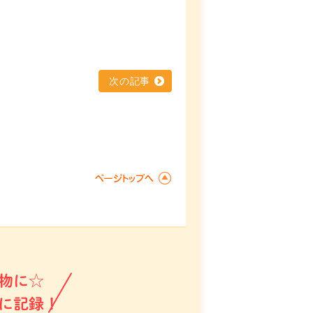
次の記事
物に☆
に記録！