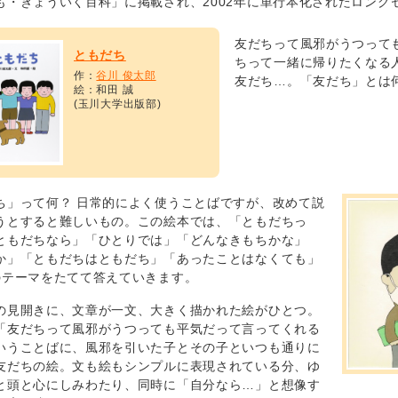
も・きょういく百科」に掲載され、2002年に単行本化されたロング
友だちって風邪がうつって
ともだち
ちって一緒に帰りたくなる
作：
谷川 俊太郎
友だち…。「友だち」とは
絵：和田 誠
(玉川大学出版部)
ち」って何？ 日常的によく使うことばですが、改めて説
うとすると難しいもの。この絵本では、「ともだちっ
ともだちなら」「ひとりでは」「どんなきもちかな」
か」「ともだちはともだち」「あったことはなくても」
のテーマをたてて答えていきます。
の見開きに、文章が一文、大きく描かれた絵がひとつ。
「友だちって風邪がうつっても平気だって言ってくれる
いうことばに、風邪を引いた子とその子といつも通りに
友だちの絵。文も絵もシンプルに表現されている分、ゆ
と頭と心にしみわたり、同時に「自分なら…」と想像す