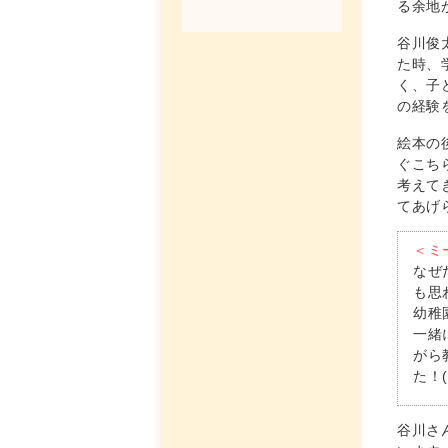
る余地
谷川俊
た時、
く、子
の経験
絵本の
ぐこち
考えて
てあげ
＜ミ
なぜ
も思
幼稚
一緒
がら
た！
谷川さ