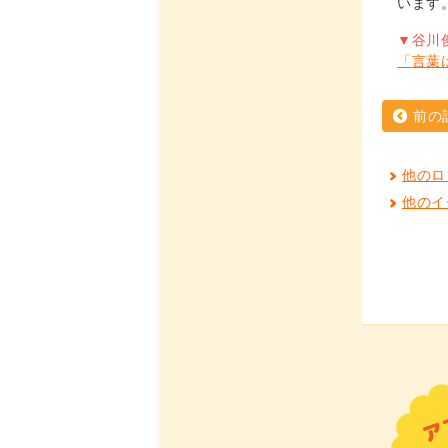
います
▼谷川
「言葉
前の
他のロ
他のイ