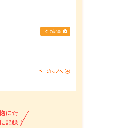
次の記事
物に☆
に記録！