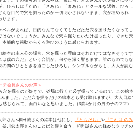
みます。その後もお母さんや妹、友だち、お父さんが穴を覗きにや
が、ひろしは「だめ」「さあね」「まあね」とクールな返答。ひろ
どんな目的で穴を掘ったのか一切明かされないまま、穴が埋められ
わります。
ャベルがあれば、目的なんてなくてもただただ穴を掘りたくなって
ではないでしょうか。みんなで穴を掘りたいだけ掘ったり、できた
、本能的な衝動からくる遊びのように感じられます。
の絵本の主人公の場合、穴を掘った理由はそれだけではなさそうで
れは僕の穴だ」という台詞が、何やら深く響きます。誰のものでも
束の間のひとときを過ごしたひろし。シンプルながらも、大人が読
ーテ会員さんのお声＞
も穴を掘るのが好きで、砂場に行くと必ず掘っているので、この絵
読みました。ただ穴を掘るだけの絵本とも受け取れますが、大人目線
も感じられて、面白いなと思いました。(3歳4か月の男の子のママ)
太郎さん×和田誠さんの絵本は他にも、
『ともだち』
や
『これは のみ
。谷川俊太郎さんのことばと響き合う、和田誠さんの軽妙なタッチ