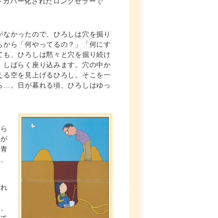
ドカバー化されたロングセラーで
がなかったので、ひろしは穴を掘り
ちから「何やってるの？」「何にす
ても、ひろしは黙々と穴を掘り続け
、しばらく座り込みます。穴の中か
える空を見上げるひろし。そこを一
ら…。日が暮れる頃、ひろしはゆっ
で
掘ら
穴が
。青
と、
われ
あ
て、