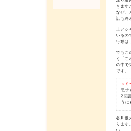
座り込
きます
なぜ、
話も終
土とシ
いるの
行動は
でもこ
く「こ
の中で
です。
＜ミ
息子
2回
うに
谷川俊
ります
い。