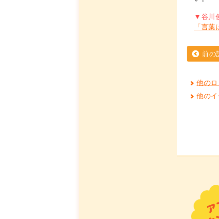
▼谷川
「言葉
前の
他のロ
他のイ