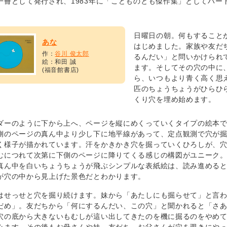
一冊として発行され、1983年に「こどものとも傑作集」としてハー
日曜日の朝。何もすること
あな
はじめました。家族や友だ
作：
谷川 俊太郎
るんだい」と問いかけられ
絵：和田 誠
ます。そしてその穴の中に
(福音館書店)
ら、いつもより青く高く思
匹のちょうちょうがひらひ
くり穴を埋め始めます。
ダーのように下から上へ、ページを縦にめくっていくタイプの絵本
側のページの真ん中より少し下に地平線があって、定点観測で穴が
く様子が描かれています。汗をかきかき穴を掘っていくひろしが、
むにつれて次第に下側のページに降りてくる感じの構図がユニーク
真ん中を白いちょうちょうが飛ぶシンプルな表紙絵は、読み進める
が穴の中から見上げた景色だとわかります。
はせっせと穴を掘り続けます。妹から「あたしにも掘らせて」と言
だめ」。友だちから「何にするんだい、この穴」と聞かれると「さ
穴の底から大きないもむしが這い出してきたのを機に掘るのをやめ