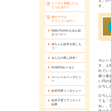
も」の
ミーテに登録したら
す。
どうなるの？
他のママは
どうしているの？
Baby Kumonえほん紹
介コーナー
赤ちゃん絵本を楽しも
う！
みんなの推し絵本！
カレン
す。上
KUMONわーるど
れてい
掘り進
スペシャルインタビュ
い円の
ー
ひろし
絵本作家インタビュー
ひろし
絵本子育てアンケート
ても「
結果
ね」。