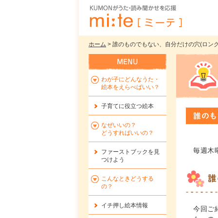
ホーム
> 誰のものでもない、自分だけの穴(ロングセ
わが子にどんなうた・
絵本をえらべばいい？
子育てに役立つ絵本
誰のも
なぜいいの？
どうすればいいの？
毎週木
ファーストブックを
見
つけよう
誰
こんなときどうする
の？
イチ押し絵本情報
今回ご