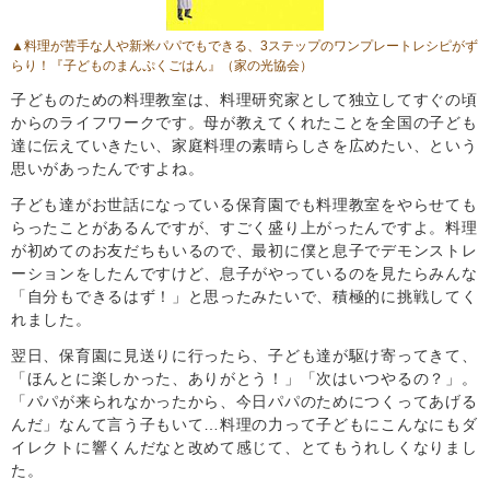
▲料理が苦手な人や新米パパでもできる、3ステップのワンプレートレシピがず
らり！『子どものまんぷくごはん』（家の光協会）
子どものための料理教室は、料理研究家として独立してすぐの頃
からのライフワークです。母が教えてくれたことを全国の子ども
達に伝えていきたい、家庭料理の素晴らしさを広めたい、という
思いがあったんですよね。
子ども達がお世話になっている保育園でも料理教室をやらせても
らったことがあるんですが、すごく盛り上がったんですよ。料理
が初めてのお友だちもいるので、最初に僕と息子でデモンストレ
ーションをしたんですけど、息子がやっているのを見たらみんな
「自分もできるはず！」と思ったみたいで、積極的に挑戦してく
れました。
翌日、保育園に見送りに行ったら、子ども達が駆け寄ってきて、
「ほんとに楽しかった、ありがとう！」「次はいつやるの？」。
「パパが来られなかったから、今日パパのためにつくってあげる
んだ」なんて言う子もいて…料理の力って子どもにこんなにもダ
イレクトに響くんだなと改めて感じて、とてもうれしくなりまし
た。