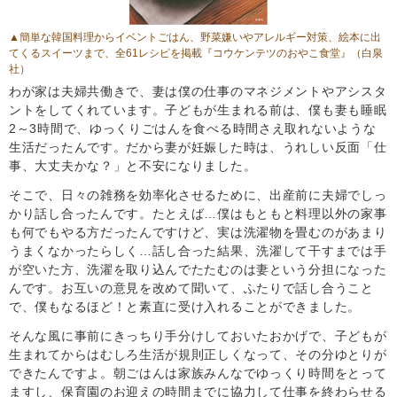
▲簡単な韓国料理からイベントごはん、野菜嫌いやアレルギー対策、絵本に出
てくるスイーツまで、全61レシピを掲載『コウケンテツのおやこ食堂』（白泉
社）
わが家は夫婦共働きで、妻は僕の仕事のマネジメントやアシスタ
ントをしてくれています。子どもが生まれる前は、僕も妻も睡眠
2～3時間で、ゆっくりごはんを食べる時間さえ取れないような
生活だったんです。だから妻が妊娠した時は、うれしい反面「仕
事、大丈夫かな？」と不安になりました。
そこで、日々の雑務を効率化させるために、出産前に夫婦でしっ
かり話し合ったんです。たとえば…僕はもともと料理以外の家事
も何でもやる方だったんですけど、実は洗濯物を畳むのがあまり
うまくなかったらしく…話し合った結果、洗濯して干すまでは手
が空いた方、洗濯を取り込んでたたむのは妻という分担になった
んです。お互いの意見を改めて聞いて、ふたりで話し合うこと
で、僕もなるほど！と素直に受け入れることができました。
そんな風に事前にきっちり手分けしておいたおかげで、子どもが
生まれてからはむしろ生活が規則正しくなって、その分ゆとりが
できたんですよ。朝ごはんは家族みんなでゆっくり時間をとって
ますし、保育園のお迎えの時間までに協力して仕事を終わらせる