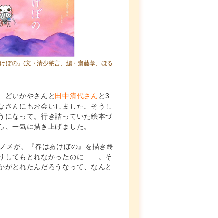
けぼの』
(文・清少納言、編・齋藤孝、ほる
。どいかやさんと
田中清代さん
と3
なさんにもお会いしました。そうし
うになって。行き詰っていた絵本づ
ら、一気に描き上げました。
オノメが、『春はあけぼの』を描き終
りしてもとれなかったのに……。そ
かがとれたんだろうなって、なんと
）