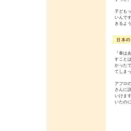
子ども
いんで
きるよ
日本の
『春は
すこと
かった
てしま
アフロ
さんに
いけま
いたの