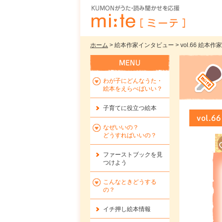
ホーム
> 絵本作家インタビュー > vol.66 絵
わが子にどんなうた・
絵本をえらべばいい？
子育てに役立つ絵本
vol
なぜいいの？
どうすればいいの？
ファーストブックを
見
つけよう
こんなときどうする
の？
イチ押し絵本情報