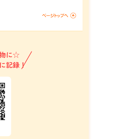
物に☆
に記録！