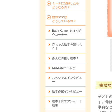
ミーテに登録したら
どうなるの？
他のママは
どうしているの？
Baby Kumonえほん紹
介コーナー
赤ちゃん絵本を楽しも
う！
みんなの推し絵本！
KUMONわーるど
スペシャルインタビュ
ー
幸せな
絵本作家インタビュー
子ども
絵本子育てアンケート
す。母
結果
事典な