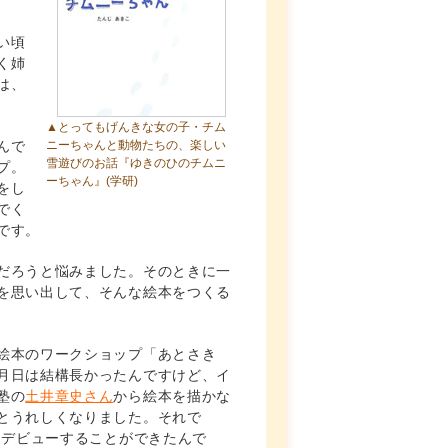
い頃
く姉
は、
▲とってもげんきな女の子・チム
んで
ニーちゃんと動物たちの、楽しい
雪遊びのお話
『ゆきのひのチムニ
プ。
ーちゃん』
(学研)
をし
でく
です。
だろうと悩みました。そのときに一
を思い出して、そんな絵本をつくる
絵本のワークショップ「あとさき
月日は結構長かったんですけど、イ
塾の
土井章史さん
から絵本を描かな
とうれしくなりました。それで
家デビューすることができたんで