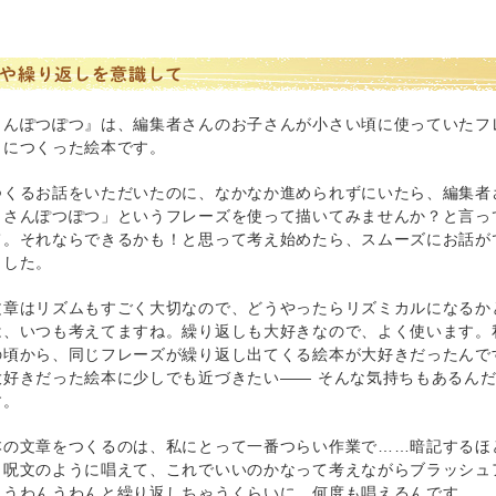
や繰り返しを意識して
さんぽつぽつ』は、編集者さんのお子さんが小さい頃に使っていたフ
とにつくった絵本です。
つくるお話をいただいたのに、なかなか進められずにいたら、編集者
りさんぽつぽつ」というフレーズを使って描いてみませんか？と言っ
て。それならできるかも！と思って考え始めたら、スムーズにお話が
ました。
文章はリズムもすごく大切なので、どうやったらリズミカルになるか
は、いつも考えてますね。繰り返しも大好きなので、よく使います。
の頃から、同じフレーズが繰り返し出てくる絵本が大好きだったんで
大好きだった絵本に少しでも近づきたい―― そんな気持ちもあるん
す。
本の文章をつくるのは、私にとって一番つらい作業で……暗記するほ
も呪文のように唱えて、これでいいのかなって考えながらブラッシュ
、うわんうわんと繰り返しちゃうくらいに、何度も唱えるんです。