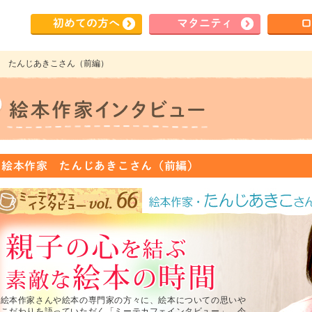
初めて
の方へ
マタ
ニティ
ロ
本作家 たんじあきこさん（前編）
.66 絵本作家 たんじあきこさん（前編）
絵本作家さんや絵本の専門家の方々に、絵本についての思いや
こだわりを語っていただく「ミーテカフェインタビュー」。今