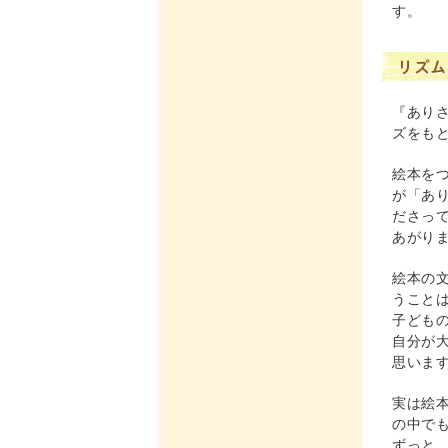
す。
リズム
『あり
ズをも
絵本を
が「あ
ださっ
あがり
絵本の
うこと
子ども
自分が
思いま
実は絵
の中で
ずっと