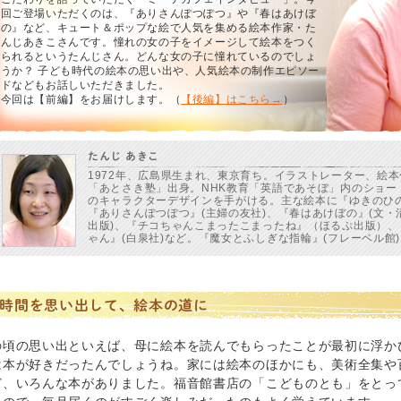
回ご登場いただくのは、『ありさんぽつぽつ』や『春はあけぼ
の』など、キュート＆ポップな絵で人気を集める絵本作家・た
んじあきこさんです。憧れの女の子をイメージして絵本をつく
られるというたんじさん。どんな女の子に憧れているのでしょ
うか？ 子ども時代の絵本の思い出や、人気絵本の制作エピソー
ドなどもお話しいただきました。
今回は【前編】をお届けします。（
【後編】はこちら→
）
たんじ あきこ
1972年、広島県生まれ、東京育ち。イラストレーター、絵
「あとさき塾」出身。NHK教育「英語であそぼ」内のショートアニ
のキャラクターデザインを手がける。主な絵本に『ゆきのひの
『ありさんぽつぽつ』(主婦の友社)、『春はあけぼの』(文
出版)、『チコちゃんこまったこまったね』（ほるぷ出版）
ゃん』(白泉社)など。『魔女とふしぎな指輪』(フレーベル館
時間を思い出して、絵本の道に
の頃の思い出といえば、母に絵本を読んでもらったことが最初に浮か
は本が好きだったんでしょうね。家には絵本のほかにも、美術全集や
ど、いろんな本がありました。福音館書店の「こどものとも」をとっ