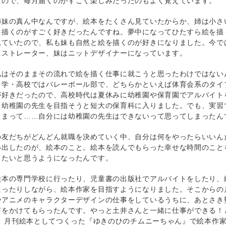
たので、毎月届くのがすごく楽しみだったのもよく覚えています。
姉妹の真ん中なんですが、絵本をたくさん見ていたからか、姉は小さ
を描くのがすごく好きだったんですね。夢中になってひたすら絵を描
見ていたので、私も妹も自然と絵を描くのが好きになりました。今で
ラストレーター、妹はニットデザイナーになっています。
私はそのままその流れで絵を描く仕事に就こうと思ったわけではない
中学・高校ではバレーボール部で、どちらかといえば体育会系のタイ
が好きだったので、高校時代は夏休みに幼稚園や保育園でアルバイト
、幼稚園の先生を目指そうと短大の保育科に入りました。でも、実習
しまって……自分には幼稚園の先生はできないって思ってしまったん
の友だちがどんどん就職を決めていく中、自分は何をやったらいいん
い出したのが、絵本のこと。絵本を読んでもらった幸せな時間のこと
したいと思うようになったんです。
絵本の専門学校に行ったり、児童書の出版社でアルバイトをしたり、
通ったりしながら、絵本作家を目指すようになりました。そこからの
やアニメのキャラクターデザインの仕事をしているうちに、あとさき
声をかけてもらったんです。やっと土井さんと一緒に仕事ができる！
4年、月刊絵本としてつくった『ゆきのひのチムニーちゃん』で絵本作