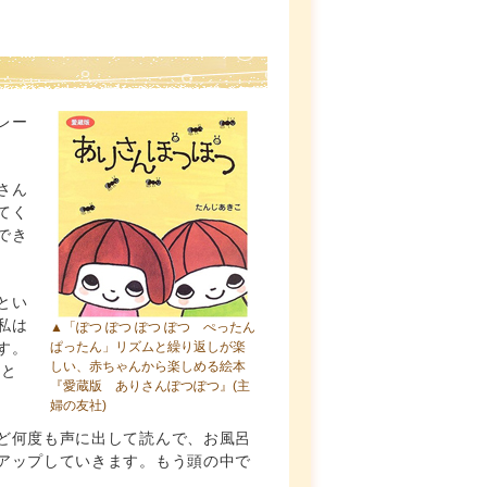
レー
さん
てく
でき
とい
私は
▲「ぽつ ぽつ ぽつ ぽつ ぺったん
す。
ぱったん」リズムと繰り返しが楽
しい、赤ちゃんから楽しめる絵本
だと
『愛蔵版 ありさんぽつぽつ』
(主
婦の友社)
ど何度も声に出して読んで、お風呂
アップしていきます。もう頭の中で