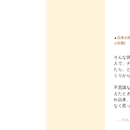
▲日本の
ぷ出版)
そんな
人で、
たら、
くりか
不思議
えたと
れ以来
なく思
……たん