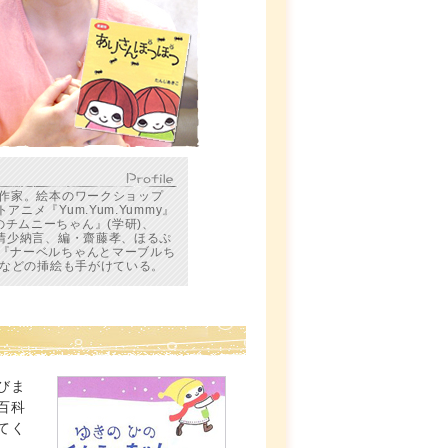
本作家。絵本のワークショップ
メ『Yum.Yum.Yummy』
チムニーちゃん』(学研)、
・清少納言、編・齋藤孝、ほるぷ
、『ナーベルちゃんとマーブルち
)などの挿絵も手がけている。
びま
百科
てく