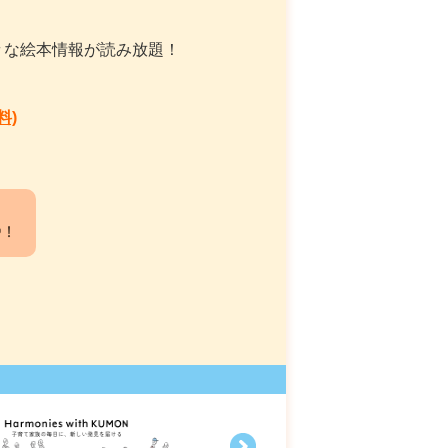
々な絵本情報が読み放題！
料)
中！