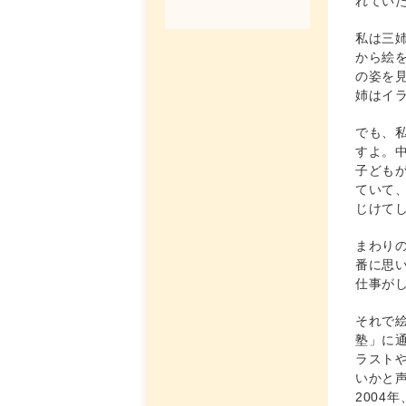
れてい
私は三
から絵
の姿を
姉はイ
でも、
すよ。
子ども
ていて
じけて
まわり
番に思
仕事が
それで
塾」に
ラスト
いかと
200