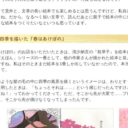
って意外と、文章の長い絵本でも楽しめるとは思うんですけど、私自
すね。だから、なるべく短い文章で、読んだあとに親子で絵本の中に
うな絵本をつくりたいなといつも思っています。
四季を描いた『春はあけぼの』
あけぼの』のお話をいただいたときは、清少納言の『枕草子』を絵本
ばえほん」シリーズの一冊として、他の作家さんが描かれた絵本と並
ですね。私はそのときまだ絵本を1冊しか出していなかったので、本
って。
のような髪の毛の中に四季の風景を描くというイメージは、わりとす
説明したときは、「ちょっとそれは……」という感じだったんですけ
すね！」ってわかってくださって。ただ、そこから先が大変で……プ
に、そこから先が描けなくなってしまったんです。