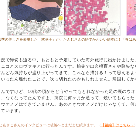
四季の美しさを表現した「枕草子」が、たんじさんの絵でかわいい絵本に！
『春はあ
状況で締切も迫る中、もともと予定していた海外旅行に出かけました
チェコとスロヴァキアに行ったんです。旅先で出久根育さんや降矢な
どんどん気持ちが盛り上がってきて、これなら描ける！って思えるよ
らいったん離れたことで、吹っ切れたのかもしれません。帰国してか
なんですけど、10代の頃からどうやってもとれなかった足の裏のウ
き、なくなってたんですよ。病院に何ヶ月か通って、焼いてもらった
、ウオノメはできていません。あのときウオノメだけじゃなくて、何
っています。
じあきこさんのインタビューは後編へとまだまだ続きます。（
【後編】はこちら→