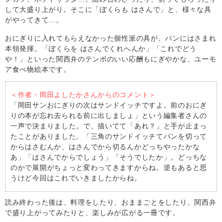
して大盛り上がり。そこに「ぼくらも はさんで」と、様々な具
がやってきて…。
おにぎりに入れてもらえなかった個性派の具が、パンにはさまれ
本領発揮。「ぼくらを はさんでくれへんか」「これでどう
や！」といった関西弁のテンポのいい応酬もにぎやかな、ユーモ
ア食べ物絵本です。
＜作者・岡田よしたかさんからのコメント＞
「岡田サンおにぎりの次はサンドイッチですよ。前のおにぎ
りの本が忘れ去られる前に出しましょ」という編集者さんの
一声で決まりました。で、描いてて「あれ？」と手が止まっ
たことがありました。「三角のサンドイッチてパンを切って
からはさむんか、はさんでから切るんかどっちやったかな
あ」「はさんでからでしょう」「そうでしたか」。どっちな
のかで展開がちょっと変わってきますからね。逆もあると思
うけど今回はこれでいきましたからね。
読み終わった後は、料理をしたり、おままごとをしたり、関西弁
で盛り上がってみたりと、楽しみが広がる一冊です。