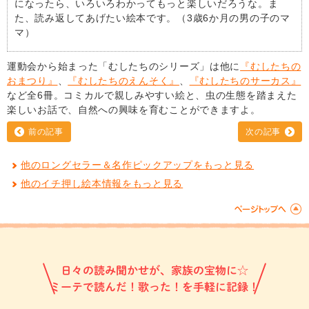
になったら、いろいろわかってもっと楽しいだろうな。ま
た、読み返してあげたい絵本です。（3歳6か月の男の子のマ
マ）
運動会から始まった「むしたちのシリーズ」は他に
『むしたちの
おまつり』
、
『むしたちのえんそく』
、
『むしたちのサーカス』
など全6冊。コミカルで親しみやすい絵と、虫の生態を踏まえた
楽しいお話で、自然への興味を育むことができますよ。
前の記事
次の記事
他のロングセラー＆名作ピックアップをもっと見る
他のイチ押し絵本情報をもっと見る
日々の読み聞かせが、家族の宝物に☆
ミーテで読んだ！歌った！を手軽に記録！