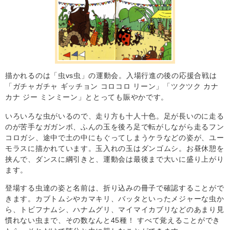
描かれるのは「虫vs虫」の運動会。入場行進の後の応援合戦は
「ガチャガチャ ギッチョン コロコロ リーン」「ツクツク カナ
カナ ジー ミンミーン」ととっても賑やかです。
いろいろな虫がいるので、走り方も十人十色。足が長いのに走る
のが苦手なガガンボ、ふんの玉を後ろ足で転がしながら走るフン
コロガシ、途中で土の中にもぐってしまうケラなどの姿が、ユー
モラスに描かれています。玉入れの玉はダンゴムシ。お昼休憩を
挟んで、ダンスに綱引きと、運動会は最後まで大いに盛り上がり
ます。
登場する虫達の姿と名前は、折り込みの冊子で確認することがで
きます。カブトムシやカマキリ、バッタといったメジャーな虫か
ら、トビフナムシ、ハナムグリ、マイマイカブリなどのあまり見
慣れない虫まで、その数なんと45種！ すべて覚えることができ