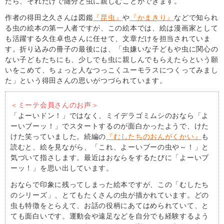
たら、それだけで随分と虫に親しむことができます。
作者の得田之久さんは図鑑
『昆虫』
や
『かまきり』
などで知られ
る虫の絵本の第一人者ですが、この絵本では、絵は漫画家として
も活躍する久住卓也さんに任せて、文章だけを担当されていま
す。折り込みの冊子の最後には、「虫嫌いな子どもや虫に関心の
ない子どもたちにも、少しでも虫に親しんでもらえたらという願
いをこめて、ちょっと人なつっこくユーモラスにつくってみまし
た」という得田さんの思いがつづられています。
＜ミーテ会員さんのお声＞
「よーいドン！」ではなく、ミイデラゴミムシのおなら「よ
ーいブーッ！」でスタートするのが面白かったようで、けた
けた笑っていました。続編の
『むしたちのおんがくかい』
も
読むと、絵を見ながら、「これ、よーいブーの虫や～！」と
気づいて指さします。最近はおならをするたびに「よーいブ
ーッ！」を思い出しています。
おならで印象に残ってしまった絵本ですが、この「むしたち
のシリーズ」、とてもたくさんの虫が描かれています。どの
虫も特徴をとらえて、お話の役柄にあてはめられていて、と
ても面白いです。運動会や遠足などを自分でも経験するよう