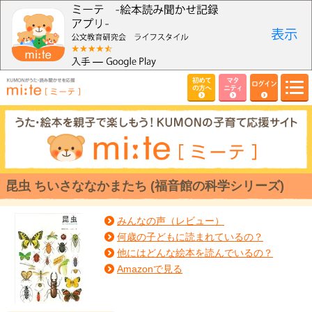
初めて
マタ
ログイン
の方へ
ニティ
昆虫 ちいさななかまたち (福音館の科学シリーズ)
みんなの声（レビュー）
何歳の子どもに読まれているの？
他にはどんな絵本を読んでいるの？
Amazonで見る