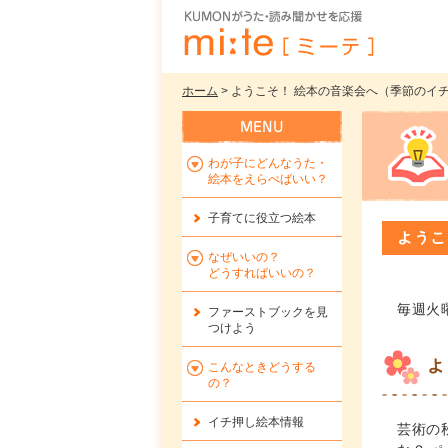
ホーム
> ようこそ！ 絵本の音楽会へ（季節のイチ押
わが子にどんなうた・
絵本をえらべばいい？
子育てに役立つ絵本
ようこ
なぜいいの？
どうすればいいの？
毎週火
ファーストブックを
見
つけよう
よ
こんなときどうする
の？
イチ押し絵本情報
芸術の