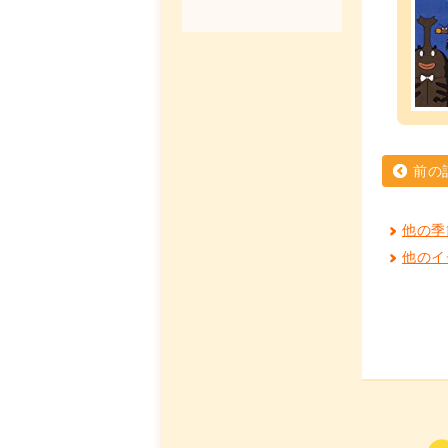
前の
他の季
他のイ