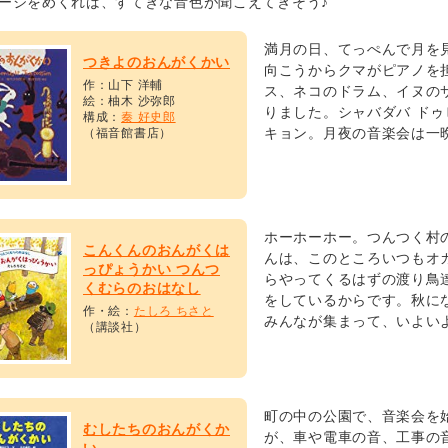
ページをめくれば、すてきな音色が聞こえてきそう♪
満月の日、てっぺんで月を
つきよのおんがくかい
向こうからクマがピアノを
作：山下 洋輔
ス、ネコのドラム、イヌの
絵：柚木 沙弥郎
りました。シャバダバ ドゥ
構成：
秦 好史郎
キョン。月夜の音楽会は一
（福音館書店）
ホーホーホー。つんつく村
こんくんのおんがくは
んは、このところいつもオ
っぴょうかい つんつ
らやってくるはずの渡り鳥
くむらのおはなし
をしているからです。秋に
作・絵：
たしろ ちさと
みんなが集まって、いよい
（講談社）
町の中の公園で、音楽会を
むしたちのおんがくか
が、車や電車の音、工事の