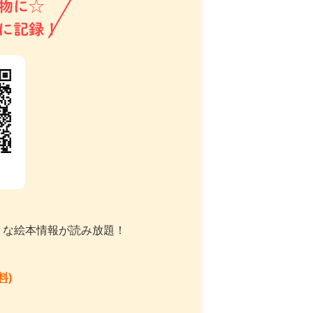
物に☆
に記録！
々な絵本情報が読み放題！
料)