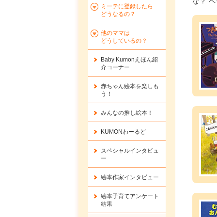
な？ 
ミーテに登録したら
どうなるの？
他のママは
どうしているの？
Baby Kumonえほん紹
介コーナー
赤ちゃん絵本を楽しも
う！
みんなの推し絵本！
KUMONわーるど
スペシャルインタビュ
ー
絵本作家インタビュー
絵本子育てアンケート
結果