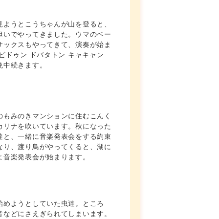
見ようとこうちゃんが山を登ると、
担いでやってきました。ウマのベー
サックスもやってきて、演奏が始ま
ビドゥン ドバタトン キャキャン
晩中続きます。
のもみのきマンションに住むこんく
カリナを吹いています。秋になった
達と、一緒に音楽発表会をする約束
なり、渡り鳥がやってくると、湖に
よ音楽発表会が始まります。
始めようとしていた虫達。ところ
音などにさえぎられてしまいます。