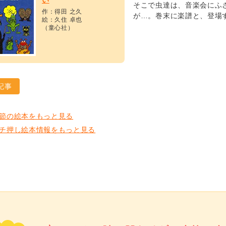
い
そこで虫達は、音楽会にふ
作：得田 之久
が…。巻末に楽譜と、登場
絵：久住 卓也
（童心社）
記事
節の絵本をもっと見る
チ押し絵本情報をもっと見る