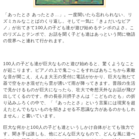
「あったとさ あったとさ…」。一度聞いたら忘れられない、リ
ズミカルなことばのくり返し。そして一気に「きょだいなピア
ノ」が出てきて100人の子ども達が遊び始めるテンポのよさ。こ
のリズムとテンポで、お話を聞く子ども達はあっという間に物語
の世界へと連れて行かれます。
100人の子ども達が巨大なものと遊び始めると、驚くようなこと
が起こります。ピアノの上で鬼ごっこをすればあちこちから素敵
な音が聞こえ、えんま大王の受付に電話がかかり、巨大な泡だて
器で空をかき混ぜたら雲が湧いて雨が降ってきます。普段の生活
で見かけるものが巨大になったら、壮大で奇想天外なお話が飛び
出してくるのです。作の長谷川摂子さんは「こどものとも」の折
り込みふろくの中で、「『あったとさ』という言葉には現実を超
えたとんでもないものを招きよせる不思議な力があるのかもしれ
ません」と書いています。
巨大な何かと100人の子ども達というしかけ自体がとても強力で
す。聞き手は誰しも、他にどんな巨大なもので、どんな風に遊べ