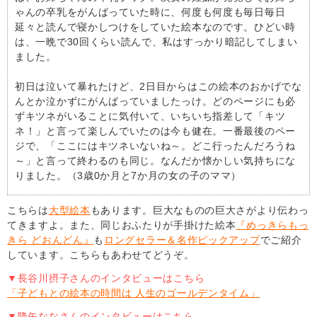
ゃんの卒乳をがんばっていた時に、何度も何度も毎日毎日
延々と読んで寝かしつけをしていた絵本なのです。ひどい時
は、一晩で30回くらい読んで、私はすっかり暗記してしまい
ました。
初日は泣いて暴れたけど、2日目からはこの絵本のおかげでな
んとか泣かずにがんばっていましたっけ。どのページにも必
ずキツネがいることに気付いて、いちいち指差して「キツ
ネ！」と言って楽しんでいたのは今も健在。一番最後のペー
ジで、「ここにはキツネいないね～。どこ行ったんだろうね
～」と言って終わるのも同じ。なんだか懐かしい気持ちにな
りました。（3歳0か月と7か月の女の子のママ）
こちらは
大型絵本
もあります。巨大なものの巨大さがより伝わっ
てきますよ。また、同じおふたりが手掛けた絵本
『めっきらもっ
きら どおんどん』
も
ロングセラー＆名作ピックアップ
でご紹介
しています。こちらもあわせてどうぞ。
▼長谷川摂子さんのインタビューはこちら
「子どもとの絵本の時間は 人生のゴールデンタイム」
▼降矢ななさんのインタビューはこちら