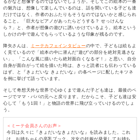
るかなと想像するのではないでしょうか。そしてこの絵本の一番
の魅力は、想像して楽しんでいるのは、話を聞いている子ども達
だけではなく、作者のおふたりもそうなのではないかと感じられ
ること。「巨大なピアノがあったらどうする？ せっけんな
ら？」と、作者が想像の遊びに誘いかけているよう。絵本という
しかけの中で遊んでもらっているような印象が残るのです。
降矢さんは、
ミーテカフェインタビュー
の中で、子どもは絵もよ
く見ているので「絵本の中に潜んだ“遊び”の部分を絶対見逃さな
い」、「こんな風に描いたら絶対面白くなるぞ！」と思い、自分
自身が面白がって絵を描いた時は、きっと読者にも伝わっている
はず、と『きょだいな きょだいな』の各ページに配したキツネ
を例に挙げて語っています。
そして奇想天外な世界で心ゆくまで遊んだ子ども達は、最後のペ
ージでママ・パパの元へと戻ります。だからこそ、子ども達は安
心して「もう1回！」と物語の世界に飛び立っていけるのでしょ
う。
＜ミーテ会員さんのお声＞
今日は久々に『きょだいなきょだいな』を読みました。これ
は、お姉ちゃんの卒乳ブック。次女の妊娠が発覚してお姉ち