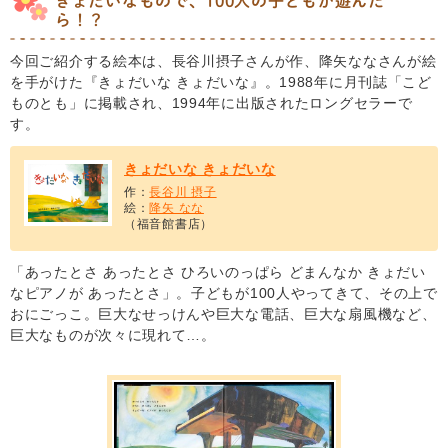
きょだいなもので、100人の子どもが遊んだ
ら！？
今回ご紹介する絵本は、長谷川摂子さんが作、降矢ななさんが絵
を手がけた『きょだいな きょだいな』。1988年に月刊誌「こど
ものとも」に掲載され、1994年に出版されたロングセラーで
す。
きょだいな きょだいな
作：
長谷川 摂子
絵：
降矢 なな
（福音館書店）
「あったとさ あったとさ ひろいのっぱら どまんなか きょだい
なピアノが あったとさ」。子どもが100人やってきて、その上で
おにごっこ。巨大なせっけんや巨大な電話、巨大な扇風機など、
巨大なものが次々に現れて…。