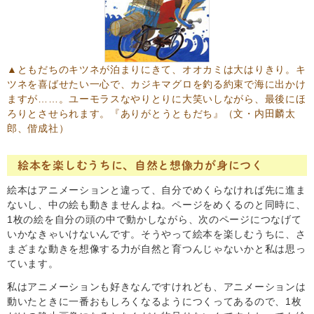
▲ともだちのキツネが泊まりにきて、オオカミは大はりきり。キ
ツネを喜ばせたい一心で、カジキマグロを釣る約束で海に出かけ
ますが……。ユーモラスなやりとりに大笑いしながら、最後にほ
ろりとさせられます。
『ありがとうともだち』
（文・内田麟太
郎、偕成社）
絵本を楽しむうちに、自然と想像力が身につく
絵本はアニメーションと違って、自分でめくらなければ先に進ま
ないし、中の絵も動きませんよね。ページをめくるのと同時に、
1枚の絵を自分の頭の中で動かしながら、次のページにつなげて
いかなきゃいけないんです。そうやって絵本を楽しむうちに、さ
まざまな動きを想像する力が自然と育つんじゃないかと私は思っ
ています。
私はアニメーションも好きなんですけれども、アニメーションは
動いたときに一番おもしろくなるようにつくってあるので、1枚