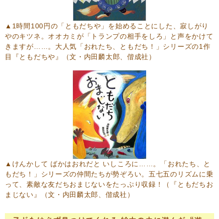
▲1時間100円の「ともだちや」を始めることにした、寂しがり
やのキツネ。オオカミが「トランプの相手をしろ」と声をかけて
きますが……。大人気「おれたち、ともだち！」シリーズの1作
目
『ともだちや』
（文・内田麟太郎、偕成社）
▲けんかして ばかはおれだと いしころに……。「おれたち、と
もだち！」シリーズの仲間たちが勢ぞろい。五七五のリズムに乗
って、素敵な友だちおまじないをたっぷり収録！（
『ともだちお
まじない』
（文・内田麟太郎、偕成社）