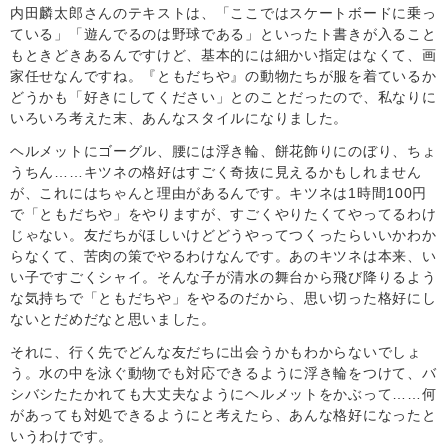
内田麟太郎さんのテキストは、「ここではスケートボードに乗っ
ている」「遊んでるのは野球である」といったト書きが入ること
もときどきあるんですけど、基本的には細かい指定はなくて、画
家任せなんですね。『ともだちや』の動物たちが服を着ているか
どうかも「好きにしてください」とのことだったので、私なりに
いろいろ考えた末、あんなスタイルになりました。
ヘルメットにゴーグル、腰には浮き輪、餅花飾りにのぼり、ちょ
うちん……キツネの格好はすごく奇抜に見えるかもしれません
が、これにはちゃんと理由があるんです。キツネは1時間100円
で「ともだちや」をやりますが、すごくやりたくてやってるわけ
じゃない。友だちがほしいけどどうやってつくったらいいかわか
らなくて、苦肉の策でやるわけなんです。あのキツネは本来、い
い子ですごくシャイ。そんな子が清水の舞台から飛び降りるよう
な気持ちで「ともだちや」をやるのだから、思い切った格好にし
ないとだめだなと思いました。
それに、行く先でどんな友だちに出会うかもわからないでしょ
う。水の中を泳ぐ動物でも対応できるように浮き輪をつけて、バ
シバシたたかれても大丈夫なようにヘルメットをかぶって……何
があっても対処できるようにと考えたら、あんな格好になったと
いうわけです。