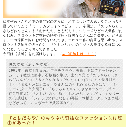
絵本作家さんや絵本の専門家の方々に、絵本についての思いやこだわりを
語っていただく「ミーテカフェインタビュー」。今回は、『めっきらもっ
きらどおんどん』や「おれたち、ともだち！」シリーズなどの人気作でお
なじみ、スロヴァキア在住の絵本作家・降矢ななさんにご登場いただきま
す。一時帰国の際にお時間をいただき、デビュー作の貴重な思い出や、ス
ロヴァキア留学のきっかけ、『ともだちや』のキツネの奇抜な格好につい
てなど、たっぷり伺ってきました。
今回は【後編】をお届けします。 （
←【前編】はこちら
）
降矢 なな（ふりや なな）
1961年、東京都生まれ。ブラチスラヴァ美術大学にてドゥシャン・
カーライ教授に師事。石版画を学ぶ。主な作品に『めっきらもっき
らどおんどん』『きょだいなきょだいな』(いずれも文・長谷川摂
子)、『まゆとおに』ほか「やまんばのむすめ まゆのおはなし」シ
リーズ(文・富安陽子)、『ちょろりんのすてきなセーター』(以上、
福音館書店)、『ともだちや』ほか「おれたち、ともだち！」シリー
ズ(偕成社)、『いそっぷのおはなし』(再話・木坂涼、グランまま社)
などがある。スロヴァキア共和国在住。
『ともだちや』のキツネの奇抜なファッションには理
由があった！