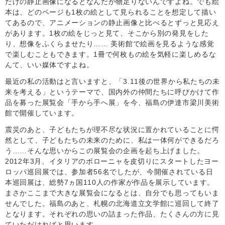
だけの静止画像になるとなんだか物足りないんですよね。でも絵
本は、どのページも1枚の絵として見られることを想定して描い
てあるので、アニメーションの静止画像と比べるとずっと見応え
があります。1枚の絵をじっと見て、そこから別の発見をした
り、想像をふくらませたり…… 美術館で絵画を見るような感覚
で楽しむこともできます。1冊で何枚もの絵を気軽に楽しめるな
んて、いい媒体ですよね。
最近の私の活動はと言いますと、「3.11後の世界から私たちの未
来を考える」というテーマで、国内外の仲間たちに呼びかけて作
品を募った展覧会「手から手へ展」を今、福島の伊達市梁川美術
館で開催しています。
震災のあと、子どもたちが理不尽な状況に置かれていることに愕
然として、子どもたちの未来のために、私は一体何ができるだろ
う……そんな思いからこの展覧会の企画を起ち上げました。
2012年3月、イタリアのボローニャを皮切りにスタートしたヨー
ロッパ巡回展では、参加者56名でしたが、今開催されている日
本巡回展は、総勢7ヵ国110人の作家が作品を展示しています。
まさかここまで大きな展覧会になるとは、自分でも思ってもいま
せんでした。福島のあと、札幌の北海道立文学館に巡回して終了
となります。それぞれの思いの詰まった作品、たくさんの方に見
ていただければと思います。