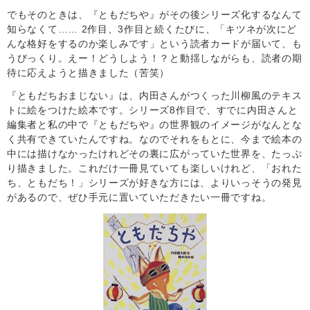
でもそのときは、『ともだちや』がその後シリーズ化するなんて
知らなくて…… 2作目、3作目と続くたびに、「キツネが次にど
んな格好をするのか楽しみです」という読者カードが届いて、も
うびっくり。えー！どうしよう！？と動揺しながらも、読者の期
待に応えようと描きました（苦笑）
『ともだちおまじない』は、内田さんがつくった川柳風のテキス
トに絵をつけた絵本です。シリーズ8作目で、すでに内田さんと
編集者と私の中で『ともだちや』の世界観のイメージがなんとな
く共有できていたんですね。なのでそれをもとに、今まで絵本の
中には描けなかったけれどその裏に広がっていた世界を、たっぷ
り描きました。これだけ一冊見ていても楽しいけれど、「おれた
ち、ともだち！」シリーズが好きな方には、よりいっそうの発見
があるので、ぜひ手元に置いていただきたい一冊ですね。