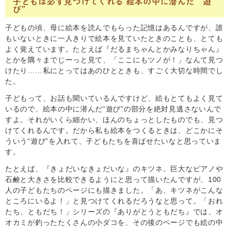
子どもは必ず見つけてくれる 絵本の中に潜んだ“遊
び”
子どもの頃、母に絵本を読んでもらった記憶はあるんですが、誰
もいないときに一人きりで絵本を見ていたときのことも、とても
よく覚えています。たとえば『だるまちゃんとかみなりちゃん』
とかを隅々までじーっと見て、「ここにもツノが！」なんて見つ
けたり……私にとってはあのひとときも、すごく大切な時間でし
た。
子どもって、お話も聞いているんですけど、絵もとてもよく見て
いるので、絵本の中に潜んだ“遊び”の部分を絶対見逃さないんで
すよ。それがいくら細かい、ほんのちょっとしたものでも、見つ
けてくれるんです。だから私も絵本をつくるときは、どこかにそ
ういう“遊び”を入れて、子どもたちを喜ばせたいなと思っていま
す。
たとえば、『きょだいなきょだいな』のキツネ。巨大なピアノや
石鹸と大きさを比較できるようにと思って描いたんですが、100
人の子どもたちのページにも描きました。「あ、キツネがこんな
ところにいるよ！」と見つけてくれるだろうなと思って。「おれ
たち、ともだち！」シリーズの『ありがとうともだち』では、オ
オカミが釣ったたくさんの小ダコを、その後のページでも絵の中