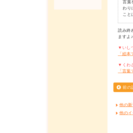
言葉
わり
こと
読み終
ますよ
▼いし
「絵本
▼くわ
「言葉
前の
他の新
他のイ