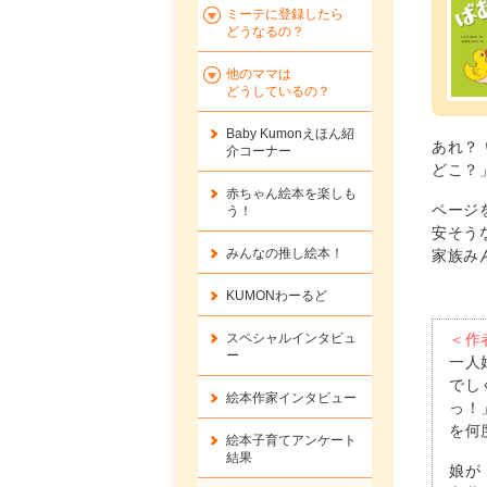
ミーテに登録したら
どうなるの？
他のママは
どうしているの？
Baby Kumonえほん紹
あれ？
介コーナー
どこ？
赤ちゃん絵本を楽しも
ページ
う！
安そう
みんなの推し絵本！
家族み
KUMONわーるど
＜作
スペシャルインタビュ
ー
一人
でし
絵本作家インタビュー
っ！
を何
絵本子育てアンケート
結果
娘が