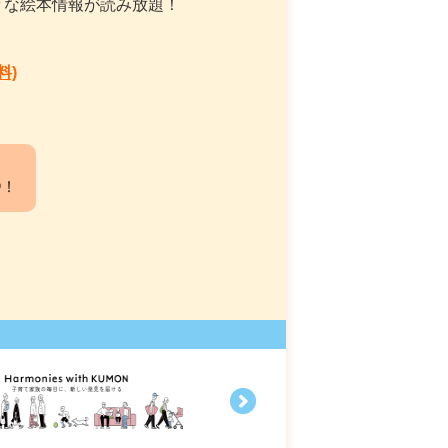
々な絵本情報が読み放題！
料)
中！