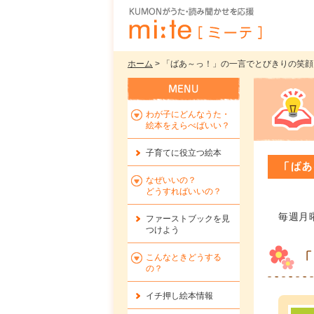
ホーム
> 「ばあ～っ！」の一言でとびきりの笑顔に
わが子にどんなうた・
絵本をえらべばいい？
子育てに役立つ絵本
「ばあ
なぜいいの？
どうすればいいの？
毎週月
ファーストブックを
見
つけよう
「
こんなときどうする
の？
イチ押し絵本情報