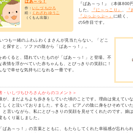
ばあ～っ！
『ばあ～っ！』（本体800
作：
いしづ ちひろ
した。
『に～っこり』
、
『
絵：
くわざわ ゆうこ
『ぷっぷっぷ～』
に続く、
（くもん出版）
の5作目です。
 いつも一緒のふわふわくまさんが見当たらない。「どこ
」と探すと、ソファの陰から「ばあ～っ！」。
をめくると、隠れていたものが「ばあ～っ！」と登場。不
な表情を浮かべていた赤ちゃんも、とびっきりの笑顔に！
んなで幸せな気持ちになれる一冊です。
者・いしづちひろさんからのコメント＞
娘が、まだよちよち歩きをしていた頃のことです。理由は覚えてい
くしくと泣いておりました。すると、ピアノの陰に身をひそめてい
」と言いながら、私にとびっきりの笑顔を見せてくれたのです。娘
度もくり返しました。
「ばあ～っ！」の言葉とともに、もたらしてくれた幸福感が忘れら