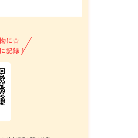
物に☆
に記録！