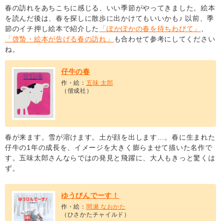
春の訪れをあちこちに感じる、いい季節がやってきました。絵本
を読んだ後は、春を探しに散歩に出かけてもいいかも♪ 以前、季
節のイチ押し絵本で紹介した
「ぽかぽかの春を待ちわびて」
、
「啓蟄・絵本が告げる春の訪れ」
も合わせて参考にしてください
ね。
仔牛の春
作・絵：
五味 太郎
（偕成社）
春が来ます。雪が溶けます。土が顔を出します…。春に生まれた
仔牛の1年の成長を、イメージを大きく膨らませて描いた名作で
す。五味太郎さんならではの発見と飛躍に、大人もきっと驚くは
ず。
ゆうびんでーす！
作・絵：
間瀬 なおかた
（ひさかたチャイルド）