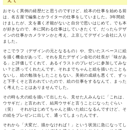
えて
おそらく異例の経歴だと思うのですけど、絵本の仕事を始める前
は、名古屋で編集とかライターの仕事をしていました。3年間続
けましたが、文を書く才能がないと自分で思いはじめて。でも本
が好きなので、本に関わる仕事はしていきたくて、だったらデザ
インの仕事かカメラマンかと考え、上京してデザイン会社に入り
ました。
そこでラフ（デザインの元となるもの）や、空いたスペースに絵
を描く機会があって、それを見たデザイン会社の社長が「味があ
る」と評価してくれて、あるイラストのプレゼンに参加してみな
い？と誘ってくれたんです。それまでちゃんと絵を描いたことも
ないし、絵の勉強をしたこともない。美術の成績も悪くて、ずっ
と下手くそと言われていたので、絵の仕事をするなんて、まった
く考えたことはありませんでした。
その時も犬の絵を描いて出したら、見せた人みんなに「これは、
ウサギだ」と言われて、結局ウサギと言うことになったぐらい
（笑） それがはじめてちゃんと描いた絵になるんですけど、そ
の絵をプレゼンに出して、通ってしまったんです。
それから「大変だ、描かなければ！」という状況に急になってし