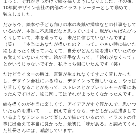
まって、それがきっかけで絵を描くようになりました。その後、
10年間デザイン会社の内部のイラストレーターとして勤めて、
独立しました。
だから今、絵本や子ども向けの本の表紙や挿絵などの仕事をして
いるのが、本当に不思議だなと思っています。親がいちばんびっ
くりしていて、本を送っても、未だに信じていないんですよ
（笑） 「本当にあなたが描いたの？」って。小さい時に描いた
絵もまったく残っていなくて、自分がどんな絵を描いていたのか
も覚えていないんです。絵が苦手な人って、「絵心がなくって」
とかいうじゃないですか。私そっち側にいたんです（笑）
だけどライターの時は、言葉が生まれなくてすごく苦しかった
し、デザイン会社にいる時も、デザインって難しいなと、やっぱ
り苦しくなることがあって、ストレスとかプレッシャーが常にあ
ったんですけど、絵に関してはそれがまったくなかったんです。
絵を描くのが本当に楽しくて、アイデアがすぐ浮かんで、思いつ
いたものを描いて……。例えて言うなら、子どもがお絵描きして
いるようなテンションで楽しんで描いているので、イラストの仕
事に出会えて本当に良かった。最初に「味がある」と認めてくれ
た社長さんには、感謝しています。