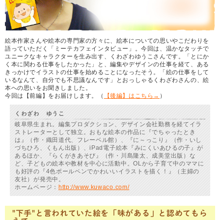
絵本作家さんや絵本の専門家の方々に、絵本についての思いやこだわりを
語っていただく「ミーテカフェインタビュー」。今回は、温かなタッチで
ユニークなキャラクターを生み出す、くわざわゆうこさんです。「とにか
く本に関わる仕事をしたかった」と、編集やデザインの仕事を経て、ある
きっかけでイラストの仕事を始めることになったそう。「絵の仕事をして
いるなんて、自分でも不思議なんです」とおっしゃるくわざわさんの、絵
本への思いをお聞きしました。
今回は【前編】をお届けします。（
【後編】はこちら→
）
くわざわ ゆうこ
岐阜県生まれ。編集プロダクション、デザイン会社勤務を経てイラ
ストレーターとして独立。おもな絵本の作品に『でちゃったとき
は』（作・織田道代、フレーベル館）、『に～っこり』（作・いし
づちひろ、くもん出版）、iPad電子絵本『みにくいあひるの子』が
あるほか、『らくがきあそび』（作・川島隆太、成美堂出版）な
ど、子どもの絵本や教材を中心に活動中。OLから子育て中のママに
も好評の『4色ボールペンでかわいいイラストを描く！』（主婦の
友社）が発売中。
ホームページ：
http://www.kuwaco.com/
"下手"と言われていた絵を「味がある」と認めてもら