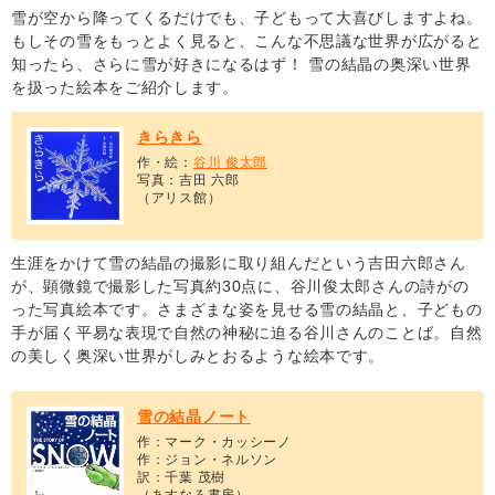
雪が空から降ってくるだけでも、子どもって大喜びしますよね。
もしその雪をもっとよく見ると、こんな不思議な世界が広がると
知ったら、さらに雪が好きになるはず！ 雪の結晶の奥深い世界
を扱った絵本をご紹介します。
きらきら
作・絵：
谷川 俊太郎
写真：吉田 六郎
（アリス館）
生涯をかけて雪の結晶の撮影に取り組んだという吉田六郎さん
が、顕微鏡で撮影した写真約30点に、谷川俊太郎さんの詩がの
った写真絵本です。さまざまな姿を見せる雪の結晶と、子どもの
手が届く平易な表現で自然の神秘に迫る谷川さんのことば。自然
の美しく奥深い世界がしみとおるような絵本です。
雪の結晶ノート
作：マーク・カッシーノ
作：ジョン・ネルソン
訳：千葉 茂樹
（あすなろ書房）